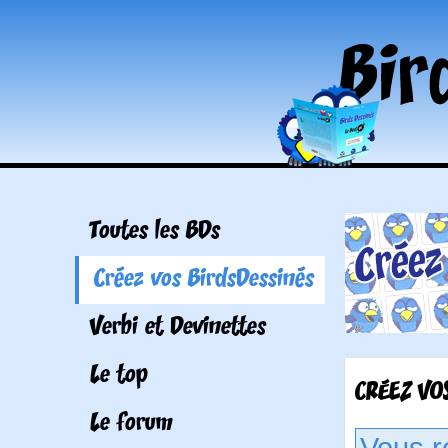
Toutes les BDs
Créez vos BirdsDessinés
Verbi et Devinettes
Le top
CRÉEZ VOS
Le forum
Vous r