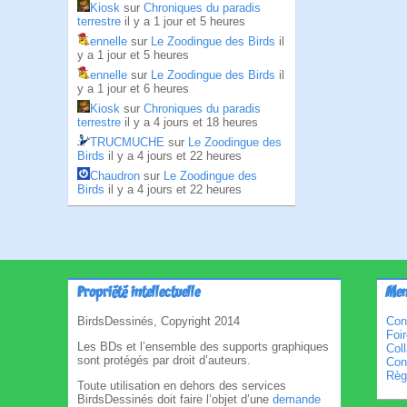
Kiosk
sur
Chroniques du paradis
terrestre
il y a 1 jour et 5 heures
ennelle
sur
Le Zoodingue des Birds
il
y a 1 jour et 5 heures
ennelle
sur
Le Zoodingue des Birds
il
y a 1 jour et 6 heures
Kiosk
sur
Chroniques du paradis
terrestre
il y a 4 jours et 18 heures
TRUCMUCHE
sur
Le Zoodingue des
Birds
il y a 4 jours et 22 heures
Chaudron
sur
Le Zoodingue des
Birds
il y a 4 jours et 22 heures
Propriété intellectuelle
Men
BirdsDessinés, Copyright 2014
Con
Foi
Les BDs et l’ensemble des supports graphiques
Col
sont protégés par droit d’auteurs.
Cond
Règl
Toute utilisation en dehors des services
BirdsDessinés doit faire l’objet d’une
demande