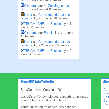
Birds
il y a 1 jour et 3 heures
Chaudron
sur
Le Zoodingue des
Birds
il y a 1 jour et 8 heures
Kiosk
sur
Chroniques du paradis
terrestre
il y a 1 jour et 10 heures
TRUCMUCHE
sur
Ennelle
il y a 1
jour et 11 heures
Chaudron
sur
Ennelle
il y a 1 jour et
13 heures
Kiosk
sur
Chroniques du paradis
terrestre
il y a 2 jours et 10 heures
TRUCMUCHE
sur
Ennelle
il y a 2
jours et 15 heures
Propriété intellectuelle
Men
BirdsDessinés, Copyright 2014
Con
Foi
Les BDs et l’ensemble des supports graphiques
Col
sont protégés par droit d’auteurs.
Cond
Règl
Toute utilisation en dehors des services