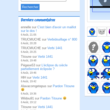
Derniers commentaires
ennelle sur
C'est bien d'avoir un maillot
sur le dos !
6 Août, 21:05
TRUCMUCHE sur
Verbidouillage n° 800
6 Août, 20:28
TRUCMUCHE sur
Verbi 1441
6 Août, 20:25
Titoune sur
Verbi 1441
6 Août, 19:48
Pégase53 sur
L’éclipse du siècle
partiellement éclipsée ?
6 Août, 19:46
HlH sur
Verbi 1441
6 Août, 19:42
Alavacomgetepus sur
Pardon Titoune
6 Août, 19:36
Wildou91 sur
Pardon Titoune
6 Août, 19:12
Titoune sur
Verbi 1441