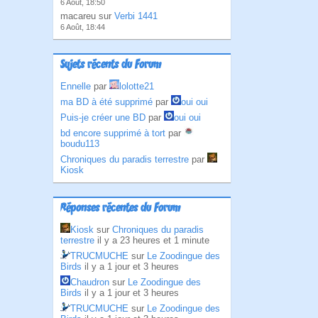
6 Août, 18:50
macareu sur
Verbi 1441
6 Août, 18:44
Sujets récents du Forum
Ennelle
par
lolotte21
ma BD à été supprimé
par
oui oui
Puis-je créer une BD
par
oui oui
bd encore supprimé à tort
par
boudu113
Chroniques du paradis terrestre
par
Kiosk
Réponses récentes du Forum
Kiosk
sur
Chroniques du paradis
terrestre
il y a 23 heures et 1 minute
TRUCMUCHE
sur
Le Zoodingue des
Birds
il y a 1 jour et 3 heures
Chaudron
sur
Le Zoodingue des
Birds
il y a 1 jour et 3 heures
TRUCMUCHE
sur
Le Zoodingue des