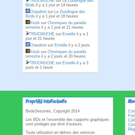
TRUCMUCHE
sur
Le Zoodingue des
Birds
il y a 1 jour et 14 heures
Chaudron
sur
Le Zoodingue des
Birds
il y a 1 jour et 18 heures
Kiosk
sur
Chroniques du paradis
terrestre
il y a 1 jour et 21 heures
TRUCMUCHE
sur
Ennelle
il y a 1
jour et 21 heures
Chaudron
sur
Ennelle
il y a 2 jours
Kiosk
sur
Chroniques du paradis
terrestre
il y a 2 jours et 20 heures
TRUCMUCHE
sur
Ennelle
il y a 3
jours et 1 heure
Propriété intellectuelle
Men
BirdsDessinés, Copyright 2014
Con
Foi
Les BDs et l’ensemble des supports graphiques
Col
sont protégés par droit d’auteurs.
Cond
Règl
Toute utilisation en dehors des services