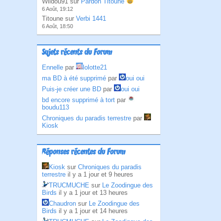
Wildou91 sur
Pardon Titoune
6 Août, 19:12
Titoune sur
Verbi 1441
6 Août, 18:50
Sujets récents du Forum
Ennelle
par
lolotte21
ma BD à été supprimé
par
oui oui
Puis-je créer une BD
par
oui oui
bd encore supprimé à tort
par
boudu113
Chroniques du paradis terrestre
par
Kiosk
Réponses récentes du Forum
Kiosk
sur
Chroniques du paradis
terrestre
il y a 1 jour et 9 heures
TRUCMUCHE
sur
Le Zoodingue des
Birds
il y a 1 jour et 13 heures
Chaudron
sur
Le Zoodingue des
Birds
il y a 1 jour et 14 heures