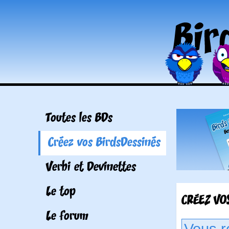
Toutes les BDs
Créez vos BirdsDessinés
Verbi et Devinettes
Le top
CRÉEZ VOS
Le forum
Vous r