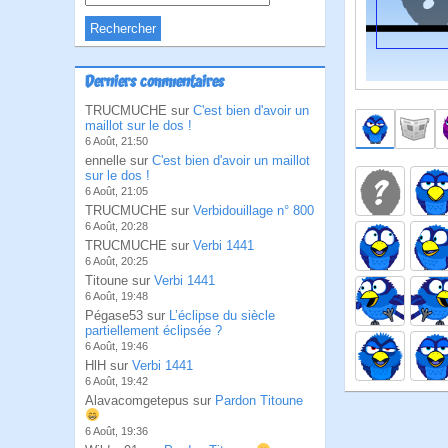
Derniers commentaires
TRUCMUCHE sur
C'est bien d'avoir un
maillot sur le dos !
6 Août, 21:50
ennelle sur
C'est bien d'avoir un maillot
sur le dos !
6 Août, 21:05
TRUCMUCHE sur
Verbidouillage n° 800
6 Août, 20:28
TRUCMUCHE sur
Verbi 1441
6 Août, 20:25
Titoune sur
Verbi 1441
6 Août, 19:48
Pégase53 sur
L’éclipse du siècle
partiellement éclipsée ?
6 Août, 19:46
HlH sur
Verbi 1441
6 Août, 19:42
Alavacomgetepus sur
Pardon Titoune
6 Août, 19:36