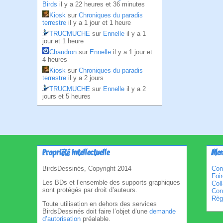
Birds
il y a 22 heures et 36 minutes
Kiosk
sur
Chroniques du paradis
terrestre
il y a 1 jour et 1 heure
TRUCMUCHE
sur
Ennelle
il y a 1
jour et 1 heure
Chaudron
sur
Ennelle
il y a 1 jour et
4 heures
Kiosk
sur
Chroniques du paradis
terrestre
il y a 2 jours
TRUCMUCHE
sur
Ennelle
il y a 2
jours et 5 heures
Propriété intellectuelle
Men
BirdsDessinés, Copyright 2014
Con
Foi
Les BDs et l’ensemble des supports graphiques
Col
sont protégés par droit d’auteurs.
Cond
Règl
Toute utilisation en dehors des services
BirdsDessinés doit faire l’objet d’une
demande
d’autorisation
préalable.