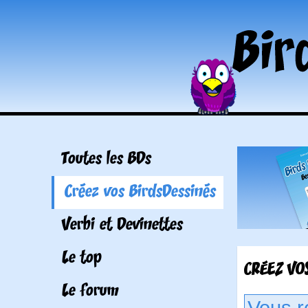
Toutes les BDs
Créez vos BirdsDessinés
Verbi et Devinettes
Le top
CRÉEZ VOS
Le forum
Vous r