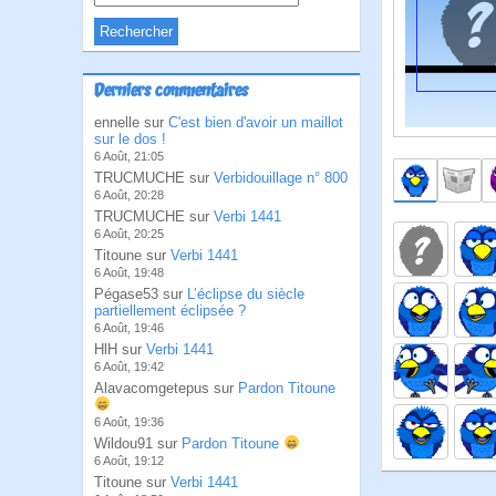
Derniers commentaires
ennelle sur
C'est bien d'avoir un maillot
sur le dos !
6 Août, 21:05
TRUCMUCHE sur
Verbidouillage n° 800
6 Août, 20:28
TRUCMUCHE sur
Verbi 1441
6 Août, 20:25
Titoune sur
Verbi 1441
6 Août, 19:48
Pégase53 sur
L’éclipse du siècle
partiellement éclipsée ?
6 Août, 19:46
HlH sur
Verbi 1441
6 Août, 19:42
Alavacomgetepus sur
Pardon Titoune
6 Août, 19:36
Wildou91 sur
Pardon Titoune
6 Août, 19:12
Titoune sur
Verbi 1441