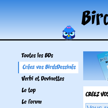
Toutes les BDs
Créez vos BirdsDessinés
Verbi et Devinettes
Le top
CRÉEZ VOS
Le forum
Vous r