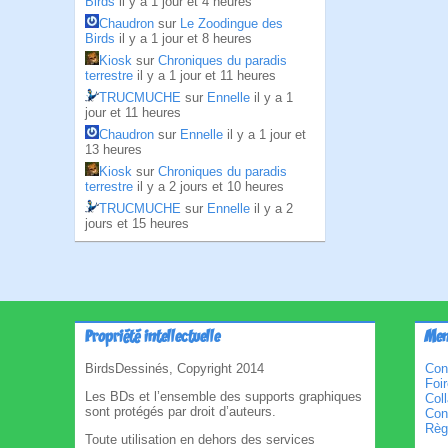
Birds
il y a 1 jour et 4 heures
Chaudron
sur
Le Zoodingue des
Birds
il y a 1 jour et 8 heures
Kiosk
sur
Chroniques du paradis
terrestre
il y a 1 jour et 11 heures
TRUCMUCHE
sur
Ennelle
il y a 1
jour et 11 heures
Chaudron
sur
Ennelle
il y a 1 jour et
13 heures
Kiosk
sur
Chroniques du paradis
terrestre
il y a 2 jours et 10 heures
TRUCMUCHE
sur
Ennelle
il y a 2
jours et 15 heures
Propriété intellectuelle
Men
BirdsDessinés, Copyright 2014
Con
Foi
Les BDs et l’ensemble des supports graphiques
Col
sont protégés par droit d’auteurs.
Cond
Règl
Toute utilisation en dehors des services