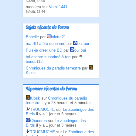
6 Août, 18:50
macareu sur
Verbi 1441
6 Août, 18:44
Sujets récents du Forum
Ennelle
par
lolotte21
ma BD à été supprimé
par
oui oui
Puis-je créer une BD
par
oui oui
bd encore supprimé à tort
par
boudu113
Chroniques du paradis terrestre
par
Kiosk
Réponses récentes du Forum
Kiosk
sur
Chroniques du paradis
terrestre
il y a 23 heures et 8 minutes
TRUCMUCHE
sur
Le Zoodingue des
Birds
il y a 1 jour et 3 heures
Chaudron
sur
Le Zoodingue des
Birds
il y a 1 jour et 3 heures
TRUCMUCHE
sur
Le Zoodingue des