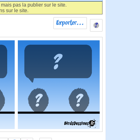
ais pas la publier sur le site.
s sur le site.
Exporter...