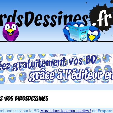
Z VOS BIRDSDESSINÉS
rebondissez sur la BD
Moral dans les chaussettes !
de
Fraparr
.