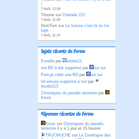
!
7 Août, 12:04
Titoune sur
Charade 212
7 Août, 11:29
DomTom sur
La Suisse c'est là où l'or
loge ...
7 Août, 11:14
Sujets récents du Forum
Ennelle
par
lolotte21
ma BD à été supprimé
par
oui oui
Puis-je créer une BD
par
oui oui
bd encore supprimé à tort
par
boudu113
Chroniques du paradis terrestre
par
Kiosk
Réponses récentes du Forum
Kiosk
sur
Chroniques du paradis
terrestre
il y a 1 jour et 15 heures
TRUCMUCHE
sur
Le Zoodingue des