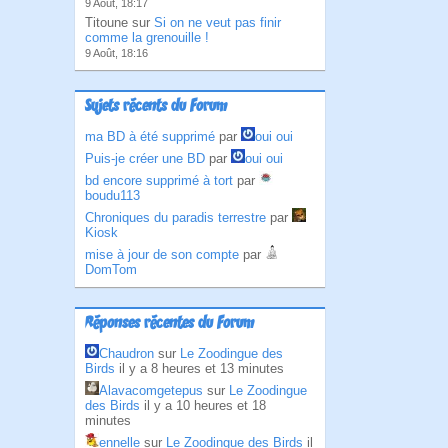
9 Août, 18:17
Titoune sur
Si on ne veut pas finir
comme la grenouille !
9 Août, 18:16
Sujets récents du Forum
ma BD à été supprimé
par
oui oui
Puis-je créer une BD
par
oui oui
bd encore supprimé à tort
par
boudu113
Chroniques du paradis terrestre
par
Kiosk
mise à jour de son compte
par
DomTom
Réponses récentes du Forum
Chaudron
sur
Le Zoodingue des
Birds
il y a 8 heures et 13 minutes
Alavacomgetepus
sur
Le Zoodingue
des Birds
il y a 10 heures et 18
minutes
ennelle
sur
Le Zoodingue des Birds
il