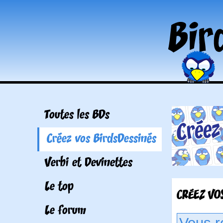
Toutes les BDs
Créez vos BirdsDessinés
Verbi et Devinettes
Le top
CRÉEZ VOS
Le forum
Vous r