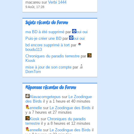
macareu sur
Verbi 1444
9 Août, 17:28
Sujets récents du Forum
ma BD à été supprimé
par
oui oui
Puis-je créer une BD
par
oui oui
bd encore supprimé à tort
par
boudu113
Chroniques du paradis terrestre
par
Kiosk
mise à jour de son compte
par
DomTom
Réponses récentes du Forum
Alavacomgetepus
sur
Le Zoodingue
des Birds
il y a 1 heure et 40 minutes
ennelle
sur
Le Zoodingue des Birds
il
y a 7 heures et 27 minutes
Kiosk
sur
Chroniques du paradis
terrestre
il y a 8 heures et 12 minutes
ennelle
sur
Le Zoodingue des Birds
il