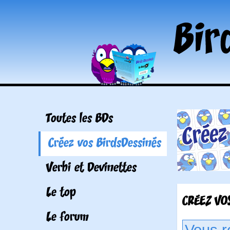
Toutes les BDs
Créez vos BirdsDessinés
Verbi et Devinettes
Le top
CRÉEZ VOS
Le forum
Vous r