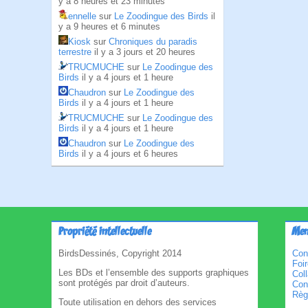
y a 8 heures et 23 minutes
ennelle
sur
Le Zoodingue des Birds
il
y a 9 heures et 6 minutes
Kiosk
sur
Chroniques du paradis
terrestre
il y a 3 jours et 20 heures
TRUCMUCHE
sur
Le Zoodingue des
Birds
il y a 4 jours et 1 heure
Chaudron
sur
Le Zoodingue des
Birds
il y a 4 jours et 1 heure
TRUCMUCHE
sur
Le Zoodingue des
Birds
il y a 4 jours et 1 heure
Chaudron
sur
Le Zoodingue des
Birds
il y a 4 jours et 6 heures
Propriété intellectuelle
Men
BirdsDessinés, Copyright 2014
Con
Foi
Les BDs et l’ensemble des supports graphiques
Col
sont protégés par droit d’auteurs.
Cond
Règl
Toute utilisation en dehors des services