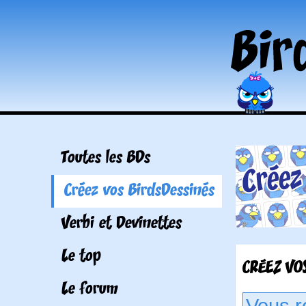
Toutes les BDs
Créez vos BirdsDessinés
Verbi et Devinettes
Le top
CRÉEZ VOS
Le forum
Vous r