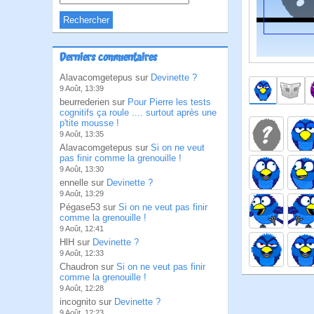
Derniers commentaires
Alavacomgetepus sur
Devinette ?
9 Août, 13:39
beurrederien sur
Pour Pierre les tests
cognitifs ça roule .... surtout après une
p'tite mousse !
9 Août, 13:35
Alavacomgetepus sur
Si on ne veut
pas finir comme la grenouille !
9 Août, 13:30
ennelle sur
Devinette ?
9 Août, 13:29
Pégase53 sur
Si on ne veut pas finir
comme la grenouille !
9 Août, 12:41
HlH sur
Devinette ?
9 Août, 12:33
Chaudron sur
Si on ne veut pas finir
comme la grenouille !
9 Août, 12:28
incognito sur
Devinette ?
9 Août, 12:23