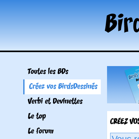
Toutes les BDs
Créez vos BirdsDessinés
Verbi et Devinettes
Le top
CRÉEZ VOS
Le forum
Vous r