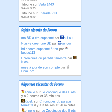
Titoune sur
Verbi 1443
9 Août, 9:33
Titoune sur
Charade 213
9 Août, 9:32
Sujets récents du Forum
ma BD à été supprimé
par
oui oui
Puis-je créer une BD
par
oui oui
bd encore supprimé à tort
par
boudu113
Chroniques du paradis terrestre
par
Kiosk
mise à jour de son compte
par
DomTom
Réponses récentes du Forum
ennelle
sur
Le Zoodingue des Birds
il
y a 2 heures et 35 minutes
Kiosk
sur
Chroniques du paradis
terrestre
il y a 3 heures et 20 minutes
ennelle
sur
Le Zoodingue des Birds
il