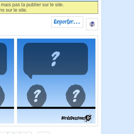
ais pas la publier sur le site.
s sur le site.
Exporter...