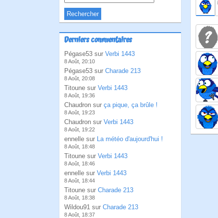
Derniers commentaires
Pégase53 sur
Verbi 1443
8 Août, 20:10
Pégase53 sur
Charade 213
8 Août, 20:08
Titoune sur
Verbi 1443
8 Août, 19:36
Chaudron sur
ça pique, ça brûle !
8 Août, 19:23
Chaudron sur
Verbi 1443
8 Août, 19:22
ennelle sur
La météo d'aujourd'hui !
8 Août, 18:48
Titoune sur
Verbi 1443
8 Août, 18:46
ennelle sur
Verbi 1443
8 Août, 18:44
Titoune sur
Charade 213
8 Août, 18:38
Wildou91 sur
Charade 213
8 Août, 18:37