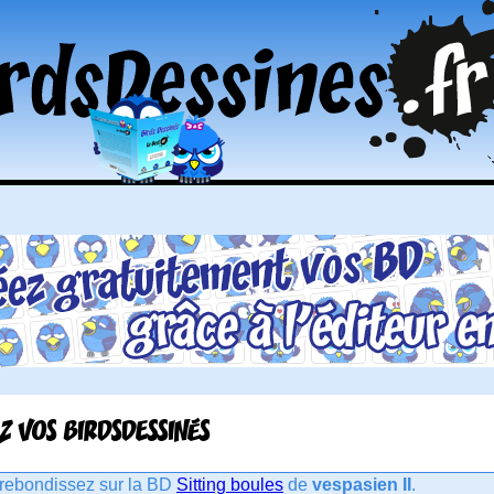
Z VOS BIRDSDESSINÉS
rebondissez sur la BD
Sitting boules
de
vespasien II
.