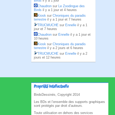
Birds
il y a 1 jour
Chaudron
sur
Le Zoodingue des
Birds
il y a 1 jour et 4 heures
Kiosk
sur
Chroniques du paradis
terrestre
il y a 1 jour et 7 heures
TRUCMUCHE
sur
Ennelle
il y a 1
jour et 7 heures
Chaudron
sur
Ennelle
il y a 1 jour et
10 heures
Kiosk
sur
Chroniques du paradis
terrestre
il y a 2 jours et 6 heures
TRUCMUCHE
sur
Ennelle
il y a 2
jours et 12 heures
Propriété intellectuelle
BirdsDessinés, Copyright 2014
Les BDs et l’ensemble des supports graphiques
sont protégés par droit d’auteurs.
Toute utilisation en dehors des services