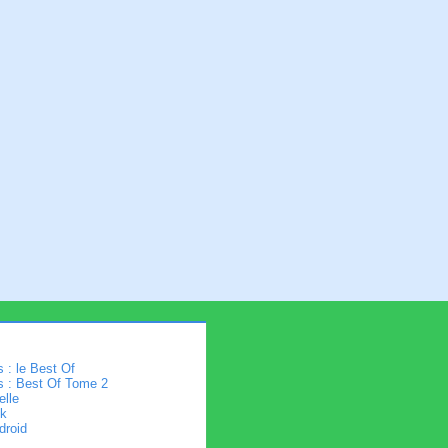
 : le Best Of
s : Best Of Tome 2
elle
k
droid