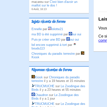
macareu sur
C'est bien d'avoir un
maillot sur le dos !
6 Août, 16:13
Lai
Sujets récents du Forum
Vous
Ennelle
par
lolotte21
ma BD à été supprimé
par
oui oui
Ce si
Puis-je créer une BD
par
oui oui
comm
bd encore supprimé à tort
par
boudu113
Chroniques du paradis terrestre
par
Kiosk
Réponses récentes du Forum
Kiosk
sur
Chroniques du paradis
terrestre
il y a 19 heures et 15 minutes
TRUCMUCHE
sur
Le Zoodingue des
Birds
il y a 23 heures et 55 minutes
Chaudron
sur
Le Zoodingue des
Birds
il y a 1 jour
TRUCMUCHE
sur
Le Zoodingue des