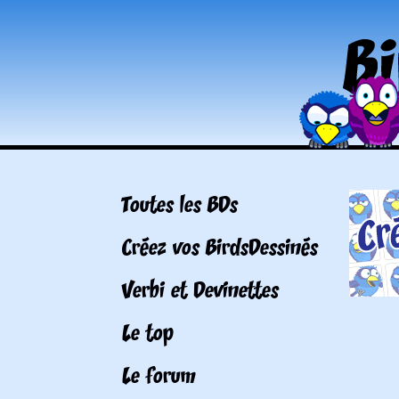
Toutes les BDs
Créez vos BirdsDessinés
Verbi et Devinettes
Le top
Le forum