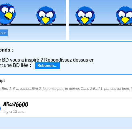
our
onds :
e BD vous a inspiré ? Rebondissez dessus en
nt une BD liée :
Rebondir...
ipt
Bird 1: il va tomberBird 2: je pense pas, tu délires Case 2:Bird 1: penche toi bien, il
Alisa76600
il y a 13 ans