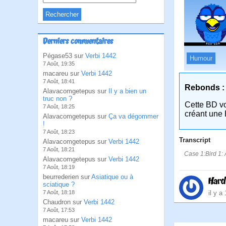
Derniers commentaires
Pégase53 sur
Verbi 1442
Humour
7 Août, 19:35
macareu sur
Verbi 1442
7 Août, 18:41
Rebonds :
Alavacomgetepus sur
Il y a bien un
truc non ?
Cette BD v
7 Août, 18:25
créant une 
Alavacomgetepus sur
Ça va dégommer
!
7 Août, 18:23
Transcript
Alavacomgetepus sur
Verbi 1442
7 Août, 18:21
Case 1:Bird 1: 
Alavacomgetepus sur
Verbi 1442
7 Août, 18:19
beurrederien sur
Asiatique ou à
Hard
sciatique ?
il y a
7 Août, 18:18
Chaudron sur
Verbi 1442
7 Août, 17:53
macareu sur
Verbi 1442