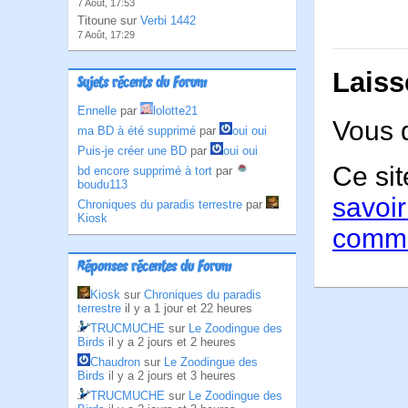
7 Août, 17:53
Titoune sur
Verbi 1442
7 Août, 17:29
Laiss
Sujets récents du Forum
Ennelle
par
lolotte21
Vous 
ma BD à été supprimé
par
oui oui
Puis-je créer une BD
par
oui oui
Ce sit
bd encore supprimé à tort
par
boudu113
savoir
Chroniques du paradis terrestre
par
Kiosk
comme
Réponses récentes du Forum
Kiosk
sur
Chroniques du paradis
terrestre
il y a 1 jour et 22 heures
TRUCMUCHE
sur
Le Zoodingue des
Birds
il y a 2 jours et 2 heures
Chaudron
sur
Le Zoodingue des
Birds
il y a 2 jours et 3 heures
TRUCMUCHE
sur
Le Zoodingue des