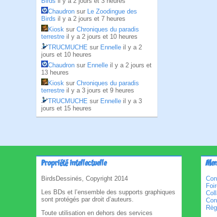
Birds
il y a 2 jours et 3 heures
Chaudron
sur
Le Zoodingue des
Birds
il y a 2 jours et 7 heures
Kiosk
sur
Chroniques du paradis
terrestre
il y a 2 jours et 10 heures
TRUCMUCHE
sur
Ennelle
il y a 2
jours et 10 heures
Chaudron
sur
Ennelle
il y a 2 jours et
13 heures
Kiosk
sur
Chroniques du paradis
terrestre
il y a 3 jours et 9 heures
TRUCMUCHE
sur
Ennelle
il y a 3
jours et 15 heures
Propriété intellectuelle
Men
BirdsDessinés, Copyright 2014
Con
Foi
Les BDs et l’ensemble des supports graphiques
Col
sont protégés par droit d’auteurs.
Cond
Règl
Toute utilisation en dehors des services