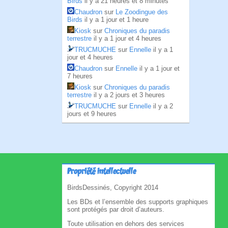
Birds
il y a 21 heures et 8 minutes
Chaudron
sur
Le Zoodingue des
Birds
il y a 1 jour et 1 heure
Kiosk
sur
Chroniques du paradis
terrestre
il y a 1 jour et 4 heures
TRUCMUCHE
sur
Ennelle
il y a 1
jour et 4 heures
Chaudron
sur
Ennelle
il y a 1 jour et
7 heures
Kiosk
sur
Chroniques du paradis
terrestre
il y a 2 jours et 3 heures
TRUCMUCHE
sur
Ennelle
il y a 2
jours et 9 heures
Propriété intellectuelle
BirdsDessinés, Copyright 2014
Les BDs et l’ensemble des supports graphiques
sont protégés par droit d’auteurs.
Toute utilisation en dehors des services