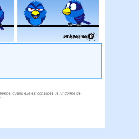
ienne, quand elle est constipée, je lui donne de
e.