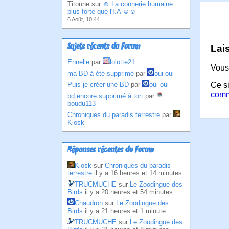
Titoune sur
☺ La connerie humaine
plus forte que l'I.A ☺☺
6 Août, 10:44
Sujets récents du Forum
Lai
Ennelle
par
lolotte21
Vous
ma BD à été supprimé
par
oui oui
Puis-je créer une BD
par
oui oui
Ce si
comm
bd encore supprimé à tort
par
boudu113
Chroniques du paradis terrestre
par
Kiosk
Réponses récentes du Forum
Kiosk
sur
Chroniques du paradis
terrestre
il y a 16 heures et 14 minutes
TRUCMUCHE
sur
Le Zoodingue des
Birds
il y a 20 heures et 54 minutes
Chaudron
sur
Le Zoodingue des
Birds
il y a 21 heures et 1 minute
TRUCMUCHE
sur
Le Zoodingue des