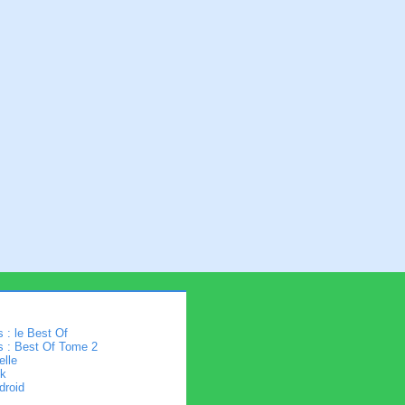
 : le Best Of
s : Best Of Tome 2
elle
k
droid