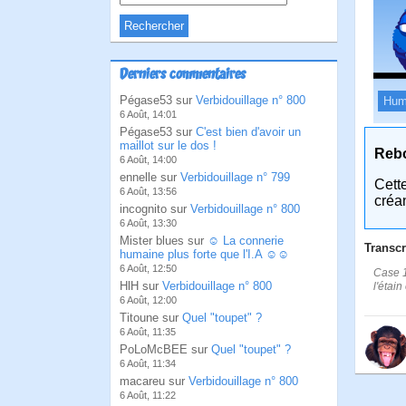
Derniers commentaires
Pégase53 sur
Verbidouillage n° 800
Hum
6 Août, 14:01
Pégase53 sur
C'est bien d'avoir un
maillot sur le dos !
Reb
6 Août, 14:00
ennelle sur
Verbidouillage n° 799
Cett
6 Août, 13:56
créa
incognito sur
Verbidouillage n° 800
6 Août, 13:30
Mister blues sur
☺ La connerie
Transcr
humaine plus forte que l'I.A ☺☺
6 Août, 12:50
Case 1
HlH sur
Verbidouillage n° 800
l'étai
6 Août, 12:00
Titoune sur
Quel "toupet" ?
6 Août, 11:35
PoLoMcBEE sur
Quel "toupet" ?
6 Août, 11:34
macareu sur
Verbidouillage n° 800
6 Août, 11:22