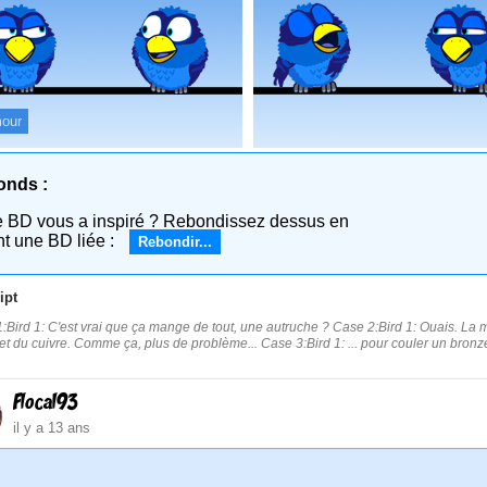
our
onds :
e BD vous a inspiré ? Rebondissez dessus en
nt une BD liée :
Rebondir...
ipt
:Bird 1: C'est vrai que ça mange de tout, une autruche ? Case 2:Bird 1: Ouais. La m
n et du cuivre. Comme ça, plus de problème... Case 3:Bird 1: ... pour couler un bronz
Flocal93
il y a 13 ans