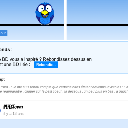
our
onds :
e BD vous a inspiré ? Rebondissez dessus en
nt une BD liée :
Rebondir...
ipt
:Bird 1: Je me suis rendu compte que certains birds étaient devenus invisibles : Case
re réapparaïtre , cliquer sur le petit coeur , là dessous , un peu plus en bas , à gauch
PtitClown
il y a 13 ans