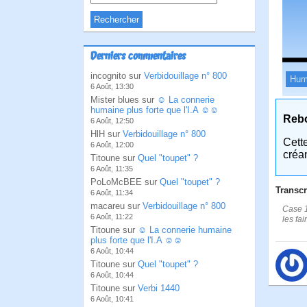
Derniers commentaires
incognito sur
Verbidouillage n° 800
Hum
6 Août, 13:30
Mister blues sur
☺ La connerie
humaine plus forte que l'I.A ☺☺
Reb
6 Août, 12:50
HlH sur
Verbidouillage n° 800
Cett
6 Août, 12:00
créa
Titoune sur
Quel "toupet" ?
6 Août, 11:35
PoLoMcBEE sur
Quel "toupet" ?
Transcr
6 Août, 11:34
macareu sur
Verbidouillage n° 800
Case 1
6 Août, 11:22
les fai
Titoune sur
☺ La connerie humaine
plus forte que l'I.A ☺☺
6 Août, 10:44
Titoune sur
Quel "toupet" ?
6 Août, 10:44
Titoune sur
Verbi 1440
6 Août, 10:41