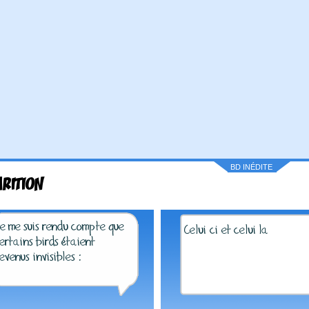
BD INÉDITE
ARITION