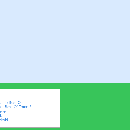
 : le Best Of
s : Best Of Tome 2
elle
k
droid