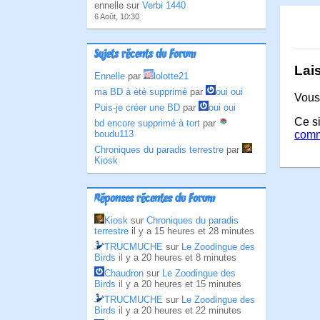
ennelle sur
Verbi 1440
6 Août, 10:30
Sujets récents du Forum
Lai
Ennelle
par
lolotte21
ma BD à été supprimé
par
oui oui
Vous
Puis-je créer une BD
par
oui oui
Ce si
bd encore supprimé à tort
par
boudu113
comm
Chroniques du paradis terrestre
par
Kiosk
Réponses récentes du Forum
Kiosk
sur
Chroniques du paradis
terrestre
il y a 15 heures et 28 minutes
TRUCMUCHE
sur
Le Zoodingue des
Birds
il y a 20 heures et 8 minutes
Chaudron
sur
Le Zoodingue des
Birds
il y a 20 heures et 15 minutes
TRUCMUCHE
sur
Le Zoodingue des
Birds
il y a 20 heures et 22 minutes