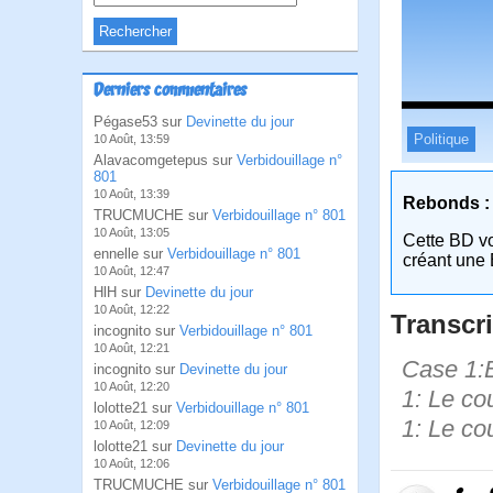
Derniers commentaires
Pégase53 sur
Devinette du jour
Politique
10 Août, 13:59
Alavacomgetepus sur
Verbidouillage n°
801
10 Août, 13:39
Rebonds :
TRUCMUCHE sur
Verbidouillage n° 801
10 Août, 13:05
Cette BD v
ennelle sur
Verbidouillage n° 801
créant une 
10 Août, 12:47
HlH sur
Devinette du jour
10 Août, 12:22
Transcri
incognito sur
Verbidouillage n° 801
10 Août, 12:21
Case 1:B
incognito sur
Devinette du jour
10 Août, 12:20
1: Le cou
lolotte21 sur
Verbidouillage n° 801
1: Le co
10 Août, 12:09
lolotte21 sur
Devinette du jour
10 Août, 12:06
TRUCMUCHE sur
Verbidouillage n° 801