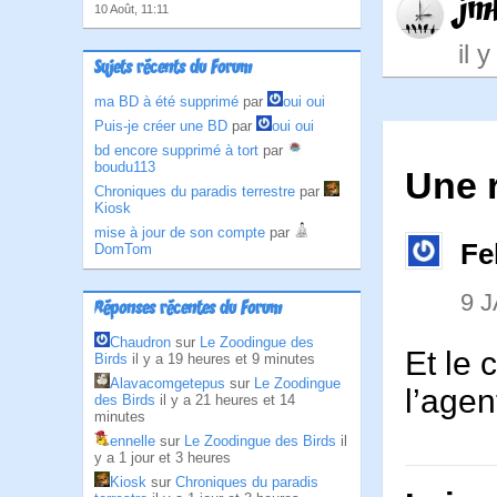
jm
10 Août, 11:11
il 
Sujets récents du Forum
ma BD à été supprimé
par
oui oui
Puis-je créer une BD
par
oui oui
bd encore supprimé à tort
par
boudu113
Une 
Chroniques du paradis terrestre
par
Kiosk
mise à jour de son compte
par
Fe
DomTom
9 
Réponses récentes du Forum
Chaudron
sur
Le Zoodingue des
Et le
Birds
il y a 19 heures et 9 minutes
Alavacomgetepus
sur
Le Zoodingue
l’age
des Birds
il y a 21 heures et 14
minutes
ennelle
sur
Le Zoodingue des Birds
il
y a 1 jour et 3 heures
Kiosk
sur
Chroniques du paradis