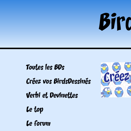
Toutes les BDs
Créez vos BirdsDessinés
Verbi et Devinettes
Le top
Le forum