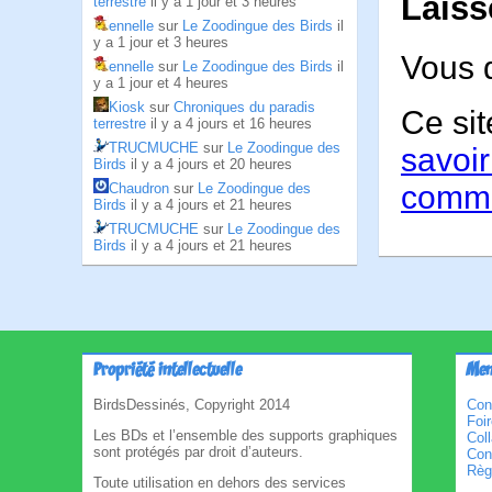
Laiss
terrestre
il y a 1 jour et 3 heures
ennelle
sur
Le Zoodingue des Birds
il
y a 1 jour et 3 heures
Vous 
ennelle
sur
Le Zoodingue des Birds
il
y a 1 jour et 4 heures
Kiosk
sur
Chroniques du paradis
Ce sit
terrestre
il y a 4 jours et 16 heures
TRUCMUCHE
sur
Le Zoodingue des
savoir
Birds
il y a 4 jours et 20 heures
comme
Chaudron
sur
Le Zoodingue des
Birds
il y a 4 jours et 21 heures
TRUCMUCHE
sur
Le Zoodingue des
Birds
il y a 4 jours et 21 heures
Propriété intellectuelle
Men
BirdsDessinés, Copyright 2014
Con
Foi
Les BDs et l’ensemble des supports graphiques
Col
sont protégés par droit d’auteurs.
Cond
Règl
Toute utilisation en dehors des services