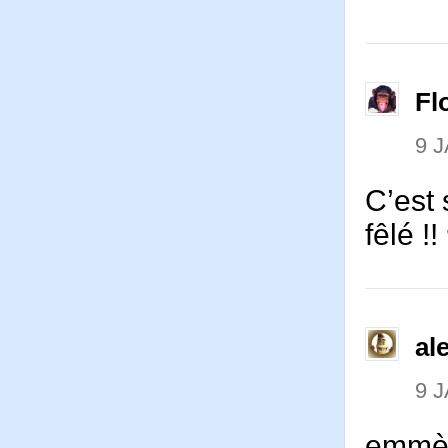
Fl
9 
C’est 
fêlé !!
al
9 
emmèn