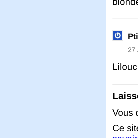
blonde
Pt
27
Lilouc
Laiss
Vous 
Ce sit