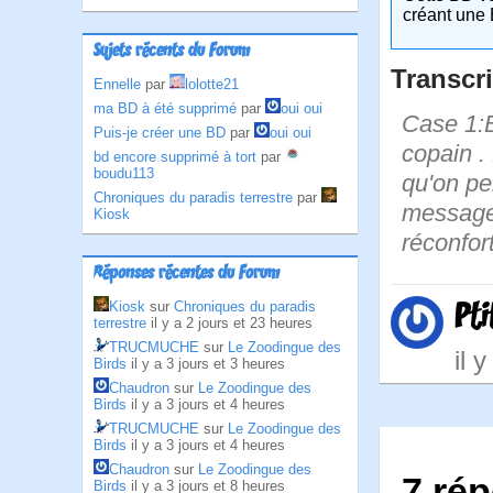
créant une 
Sujets récents du Forum
Transcri
Ennelle
par
lolotte21
ma BD à été supprimé
par
oui oui
Case 1:B
Puis-je créer une BD
par
oui oui
copain . 
bd encore supprimé à tort
par
boudu113
qu'on pe
Chroniques du paradis terrestre
par
messages
Kiosk
réconfor
Réponses récentes du Forum
Pt
Kiosk
sur
Chroniques du paradis
terrestre
il y a 2 jours et 23 heures
TRUCMUCHE
sur
Le Zoodingue des
il 
Birds
il y a 3 jours et 3 heures
Chaudron
sur
Le Zoodingue des
Birds
il y a 3 jours et 4 heures
TRUCMUCHE
sur
Le Zoodingue des
Birds
il y a 3 jours et 4 heures
Chaudron
sur
Le Zoodingue des
7 ré
Birds
il y a 3 jours et 8 heures