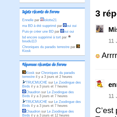
3 rép
Sujets récents du Forum
Ennelle
par
lolotte21
ma BD à été supprimé
par
oui oui
Mi
Puis-je créer une BD
par
oui oui
bd encore supprimé à tort
par
11
boudu113
Chroniques du paradis terrestre
par
Kiosk
Arrrr
Réponses récentes du Forum
Kiosk
sur
Chroniques du paradis
terrestre
il y a 3 jours et 2 heures
TRUCMUCHE
sur
Le Zoodingue des
en
Birds
il y a 3 jours et 7 heures
Chaudron
sur
Le Zoodingue des
11
Birds
il y a 3 jours et 7 heures
TRUCMUCHE
sur
Le Zoodingue des
Birds
il y a 3 jours et 7 heures
C’est
Chaudron
sur
Le Zoodingue des
Birds
il y a 3 jours et 12 heures