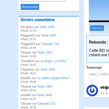
Derniers commentaires
incognito sur
Verbi 1443
Humour
8 Août, 21:54
Pégase53 sur
Verbi 1443
8 Août, 20:10
Rebonds :
Pégase53 sur
Charade 213
8 Août, 20:08
Cette BD v
Titoune sur
Verbi 1443
créant une 
8 Août, 19:36
Chaudron sur
ça pique, ça brûle !
8 Août, 19:23
Transcript
Chaudron sur
Verbi 1443
8 Août, 19:22
Case 1: Case 2:
ennelle sur
La météo d'aujourd'hui !
8 Août, 18:48
vesp
Titoune sur
Verbi 1443
8 Août, 18:46
il y a
ennelle sur
Verbi 1443
8 Août, 18:44
Titoune sur
Charade 213
8 Août, 18:38