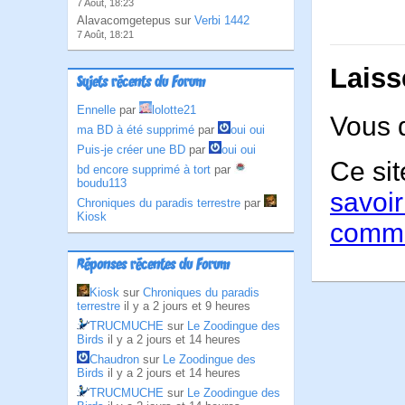
7 Août, 18:23
Alavacomgetepus sur
Verbi 1442
7 Août, 18:21
Laiss
Sujets récents du Forum
Ennelle
par
lolotte21
Vous 
ma BD à été supprimé
par
oui oui
Puis-je créer une BD
par
oui oui
Ce sit
bd encore supprimé à tort
par
boudu113
savoir
Chroniques du paradis terrestre
par
Kiosk
comme
Réponses récentes du Forum
Kiosk
sur
Chroniques du paradis
terrestre
il y a 2 jours et 9 heures
TRUCMUCHE
sur
Le Zoodingue des
Birds
il y a 2 jours et 14 heures
Chaudron
sur
Le Zoodingue des
Birds
il y a 2 jours et 14 heures
TRUCMUCHE
sur
Le Zoodingue des