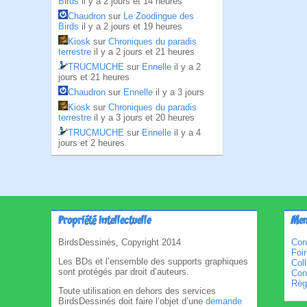
Birds
il y a 2 jours et 14 heures
Chaudron
sur
Le Zoodingue des
Birds
il y a 2 jours et 19 heures
Kiosk
sur
Chroniques du paradis
terrestre
il y a 2 jours et 21 heures
TRUCMUCHE
sur
Ennelle
il y a 2
jours et 21 heures
Chaudron
sur
Ennelle
il y a 3 jours
Kiosk
sur
Chroniques du paradis
terrestre
il y a 3 jours et 20 heures
TRUCMUCHE
sur
Ennelle
il y a 4
jours et 2 heures
Propriété intellectuelle
Men
BirdsDessinés, Copyright 2014
Con
Foi
Les BDs et l’ensemble des supports graphiques
Col
sont protégés par droit d’auteurs.
Cond
Règl
Toute utilisation en dehors des services
BirdsDessinés doit faire l’objet d’une
demande