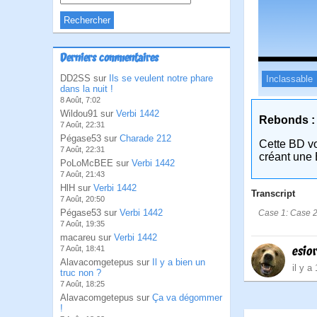
Derniers commentaires
DD2SS sur
Ils se veulent notre phare
Inclassable
dans la nuit !
8 Août, 7:02
Wildou91 sur
Verbi 1442
Rebonds :
7 Août, 22:31
Pégase53 sur
Charade 212
Cette BD v
7 Août, 22:31
créant une 
PoLoMcBEE sur
Verbi 1442
7 Août, 21:43
HlH sur
Verbi 1442
Transcript
7 Août, 20:50
Pégase53 sur
Verbi 1442
Case 1: Case 2
7 Août, 19:35
macareu sur
Verbi 1442
esio
7 Août, 18:41
Alavacomgetepus sur
Il y a bien un
il y a
truc non ?
7 Août, 18:25
Alavacomgetepus sur
Ça va dégommer
!