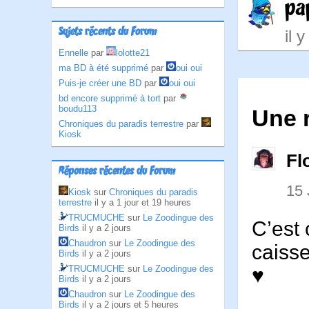
pa
Sujets récents du Forum
il 
Ennelle
par
lolotte21
ma BD à été supprimé
par
oui oui
Puis-je créer une BD
par
oui oui
bd encore supprimé à tort
par
boudu113
Une 
Chroniques du paradis terrestre
par
Kiosk
Fl
Réponses récentes du Forum
15
Kiosk
sur
Chroniques du paradis
terrestre
il y a 1 jour et 19 heures
TRUCMUCHE
sur
Le Zoodingue des
C’est
Birds
il y a 2 jours
Chaudron
sur
Le Zoodingue des
caisse
Birds
il y a 2 jours
TRUCMUCHE
sur
Le Zoodingue des
♥
Birds
il y a 2 jours
Chaudron
sur
Le Zoodingue des
Birds
il y a 2 jours et 5 heures