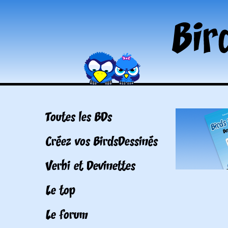
Toutes les BDs
Créez vos BirdsDessinés
Verbi et Devinettes
Le top
Le forum