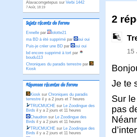
Alavacomgetepus sur
Verbi 1442
7 Août, 18:19
2 ré
Sujets récents du Forum
Ennelle
par
lolotte21
Tr
ma BD à été supprimé
par
oui oui
Puis-je créer une BD
par
oui oui
15
bd encore supprimé à tort
par
boudu113
Chroniques du paradis terrestre
par
Bonjo
Kiosk
Je te 
Réponses récentes du Forum
Kiosk
sur
Chroniques du paradis
Sur le
terrestre
il y a 2 jours et 7 heures
TRUCMUCHE
sur
Le Zoodingue des
pas d
Birds
il y a 2 jours et 11 heures
Néanm
Chaudron
sur
Le Zoodingue des
Birds
il y a 2 jours et 11 heures
d’int
TRUCMUCHE
sur
Le Zoodingue des
Birds
il y a 2 jours et 11 heures