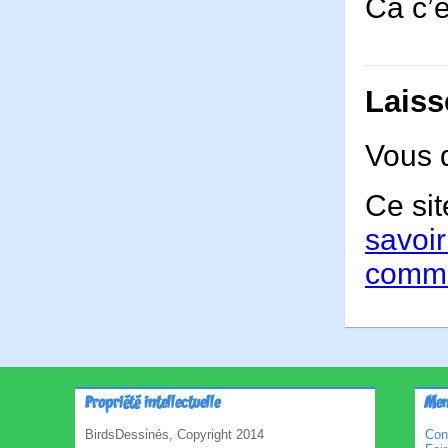
Ca c’e
Laiss
Vous 
Ce sit
savoir
comme
Propriété intellectuelle
Men
BirdsDessinés, Copyright 2014
Con