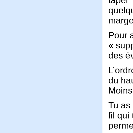
taper
quelq
marge 
Pour a
« sup
des é
L’ordr
du hau
Moins 
Tu as 
fil qui
permet