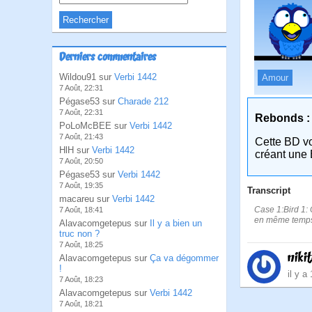
Derniers commentaires
Wildou91 sur
Verbi 1442
Amour
7 Août, 22:31
Pégase53 sur
Charade 212
7 Août, 22:31
Rebonds :
PoLoMcBEE sur
Verbi 1442
7 Août, 21:43
Cette BD v
HlH sur
Verbi 1442
créant une 
7 Août, 20:50
Pégase53 sur
Verbi 1442
7 Août, 19:35
Transcript
macareu sur
Verbi 1442
Case 1:Bird 1: 
7 Août, 18:41
en même temps
Alavacomgetepus sur
Il y a bien un
truc non ?
7 Août, 18:25
niki
Alavacomgetepus sur
Ça va dégommer
!
il y a
7 Août, 18:23
Alavacomgetepus sur
Verbi 1442
7 Août, 18:21