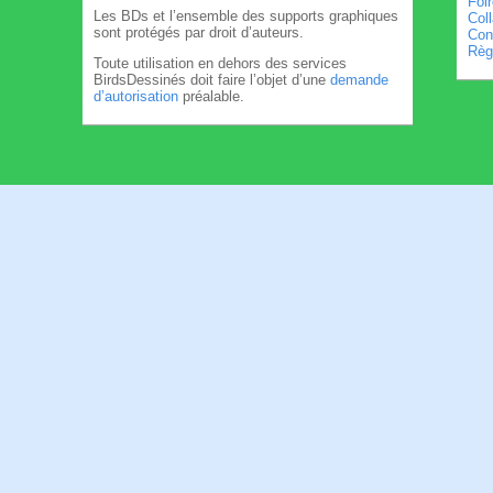
Foi
Les BDs et l’ensemble des supports graphiques
Col
sont protégés par droit d’auteurs.
Cond
Règl
Toute utilisation en dehors des services
BirdsDessinés doit faire l’objet d’une
demande
d’autorisation
préalable.