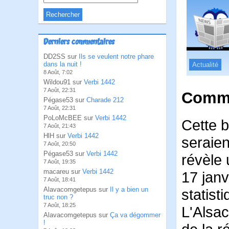
Derniers commentaires
DD2SS sur
Ils se veulent notre phare
dans la nuit !
Actualité
8 Août, 7:02
Wildou91 sur
Verbi 1442
7 Août, 22:31
Comme
Pégase53 sur
Charade 212
7 Août, 22:31
PoLoMcBEE sur
Verbi 1442
Cette b
7 Août, 21:43
HlH sur
Verbi 1442
seraien
7 Août, 20:50
Pégase53 sur
Verbi 1442
révèle 
7 Août, 19:35
macareu sur
Verbi 1442
17 janv
7 Août, 18:41
Alavacomgetepus sur
Il y a bien un
statis
truc non ?
7 Août, 18:25
L'Alsac
Alavacomgetepus sur
Ça va dégommer
!