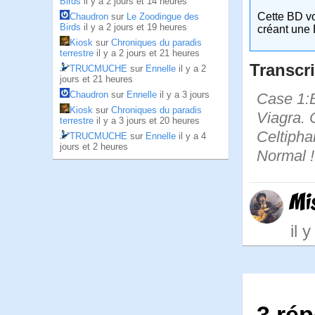
Birds
il y a 2 jours et 14 heures
Cette BD v
Chaudron
sur
Le Zoodingue des
Birds
il y a 2 jours et 19 heures
créant une 
Kiosk
sur
Chroniques du paradis
terrestre
il y a 2 jours et 21 heures
Transcri
TRUCMUCHE
sur
Ennelle
il y a 2
jours et 21 heures
Chaudron
sur
Ennelle
il y a 3 jours
Case 1:B
Kiosk
sur
Chroniques du paradis
Viagra. 
terrestre
il y a 3 jours et 20 heures
Celtipha
TRUCMUCHE
sur
Ennelle
il y a 4
jours et 2 heures
Normal !
Mi
il 
3 rép