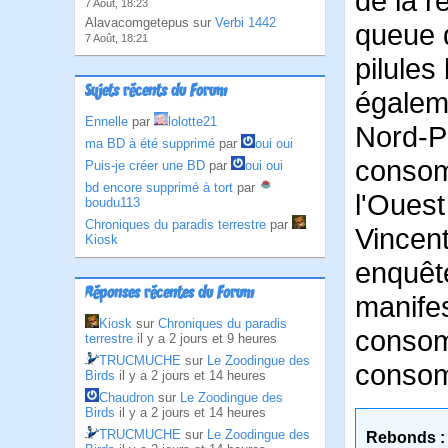
de la r
7 Août, 18:23
Alavacomgetepus sur
Verbi 1442
queue 
7 Août, 18:21
pilules
Sujets récents du Forum
égaleme
Ennelle
par
lolotte21
Nord-P
ma BD à été supprimé
par
oui oui
consom
Puis-je créer une BD
par
oui oui
bd encore supprimé à tort
par
l'Ouest
boudu113
Chroniques du paradis terrestre
par
Vincent
Kiosk
enquête
Réponses récentes du Forum
manifes
Kiosk
sur
Chroniques du paradis
consomm
terrestre
il y a 2 jours et 9 heures
TRUCMUCHE
sur
Le Zoodingue des
consomm
Birds
il y a 2 jours et 14 heures
Chaudron
sur
Le Zoodingue des
Birds
il y a 2 jours et 14 heures
TRUCMUCHE
sur
Le Zoodingue des
Rebonds :