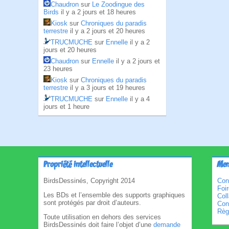
Chaudron
sur
Le Zoodingue des
Birds
il y a 2 jours et 18 heures
Kiosk
sur
Chroniques du paradis
terrestre
il y a 2 jours et 20 heures
TRUCMUCHE
sur
Ennelle
il y a 2
jours et 20 heures
Chaudron
sur
Ennelle
il y a 2 jours et
23 heures
Kiosk
sur
Chroniques du paradis
terrestre
il y a 3 jours et 19 heures
TRUCMUCHE
sur
Ennelle
il y a 4
jours et 1 heure
Propriété intellectuelle
Men
BirdsDessinés, Copyright 2014
Con
Foi
Les BDs et l’ensemble des supports graphiques
Col
sont protégés par droit d’auteurs.
Cond
Règl
Toute utilisation en dehors des services
BirdsDessinés doit faire l’objet d’une
demande