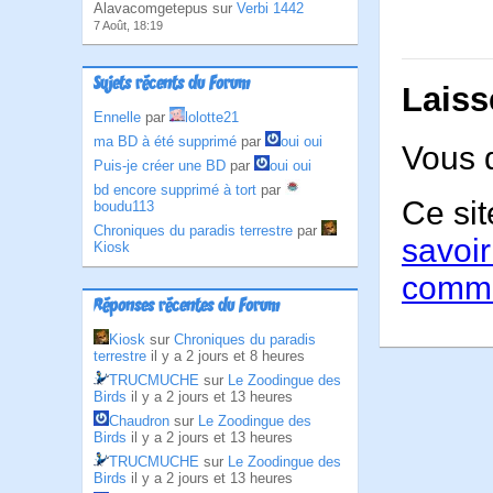
Alavacomgetepus sur
Verbi 1442
7 Août, 18:19
Sujets récents du Forum
Laiss
Ennelle
par
lolotte21
ma BD à été supprimé
par
oui oui
Vous 
Puis-je créer une BD
par
oui oui
bd encore supprimé à tort
par
Ce sit
boudu113
Chroniques du paradis terrestre
par
savoir
Kiosk
comme
Réponses récentes du Forum
Kiosk
sur
Chroniques du paradis
terrestre
il y a 2 jours et 8 heures
TRUCMUCHE
sur
Le Zoodingue des
Birds
il y a 2 jours et 13 heures
Chaudron
sur
Le Zoodingue des
Birds
il y a 2 jours et 13 heures
TRUCMUCHE
sur
Le Zoodingue des
Birds
il y a 2 jours et 13 heures