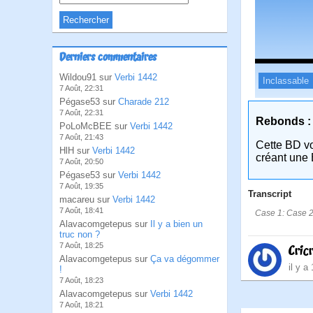
Derniers commentaires
Wildou91 sur
Verbi 1442
Inclassable
7 Août, 22:31
Pégase53 sur
Charade 212
7 Août, 22:31
Rebonds :
PoLoMcBEE sur
Verbi 1442
7 Août, 21:43
Cette BD v
HlH sur
Verbi 1442
créant une 
7 Août, 20:50
Pégase53 sur
Verbi 1442
7 Août, 19:35
Transcript
macareu sur
Verbi 1442
7 Août, 18:41
Case 1: Case 2:B
Alavacomgetepus sur
Il y a bien un
truc non ?
7 Août, 18:25
Cric
Alavacomgetepus sur
Ça va dégommer
il y a
!
7 Août, 18:23
Alavacomgetepus sur
Verbi 1442
7 Août, 18:21