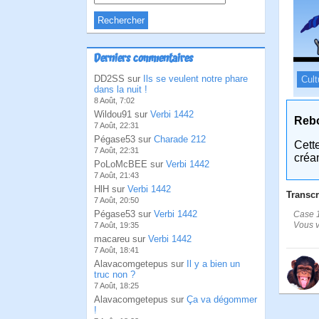
Derniers commentaires
DD2SS sur
Ils se veulent notre phare
Cult
dans la nuit !
8 Août, 7:02
Wildou91 sur
Verbi 1442
Reb
7 Août, 22:31
Pégase53 sur
Charade 212
Cett
7 Août, 22:31
créa
PoLoMcBEE sur
Verbi 1442
7 Août, 21:43
HlH sur
Verbi 1442
Transcr
7 Août, 20:50
Pégase53 sur
Verbi 1442
Case 1
Vous vo
7 Août, 19:35
macareu sur
Verbi 1442
7 Août, 18:41
Alavacomgetepus sur
Il y a bien un
truc non ?
7 Août, 18:25
Alavacomgetepus sur
Ça va dégommer
!