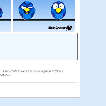
 1: Une croûte ? Vous avez vu la signature ?Bird 2:
 la croix.