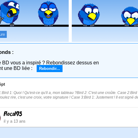
ure
onds :
e BD vous a inspiré ? Rebondissez dessus en
nt une BD liée :
Rebondir...
ipt
:Bird 1: Quoi ! Qu'est-ce qu'il a, mon tableau ?Bird 2: C'est une croûte. Case 2:Bird
ulez rire, c'est une croix, votre signature ! Case 3:Bird 1: Justement ! Il est signé de
Flocal93
il y a 13 ans