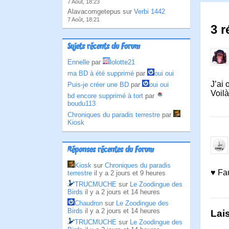
7 Août, 18:23
Alavacomgetepus sur
Verbi 1442
7 Août, 18:21
3 r
Sujets récents du Forum
Ennelle
par
lolotte21
ma BD à été supprimé
par
oui oui
J’ai 
Puis-je créer une BD
par
oui oui
Voilà
bd encore supprimé à tort
par
boudu113
Chroniques du paradis terrestre
par
Kiosk
Réponses récentes du Forum
Kiosk
sur
Chroniques du paradis
♥ Fau
terrestre
il y a 2 jours et 9 heures
TRUCMUCHE
sur
Le Zoodingue des
Birds
il y a 2 jours et 14 heures
Chaudron
sur
Le Zoodingue des
Birds
il y a 2 jours et 14 heures
Lai
TRUCMUCHE
sur
Le Zoodingue des