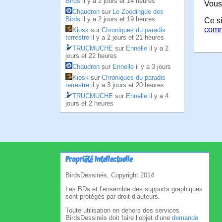
Birds
il y a 2 jours et 14 heures
Vous
Chaudron
sur
Le Zoodingue des
Birds
il y a 2 jours et 19 heures
Ce si
comm
Kiosk
sur
Chroniques du paradis
terrestre
il y a 2 jours et 21 heures
TRUCMUCHE
sur
Ennelle
il y a 2
jours et 22 heures
Chaudron
sur
Ennelle
il y a 3 jours
Kiosk
sur
Chroniques du paradis
terrestre
il y a 3 jours et 20 heures
TRUCMUCHE
sur
Ennelle
il y a 4
jours et 2 heures
Propriété intellectuelle
BirdsDessinés, Copyright 2014
Les BDs et l’ensemble des supports graphiques
sont protégés par droit d’auteurs.
Toute utilisation en dehors des services
BirdsDessinés doit faire l’objet d’une
demande