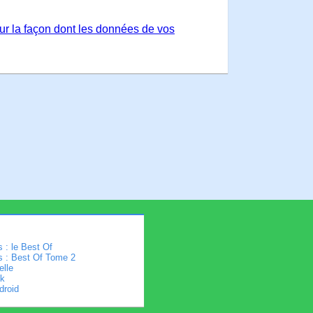
sur la façon dont les données de vos
 : le Best Of
s : Best Of Tome 2
elle
k
droid