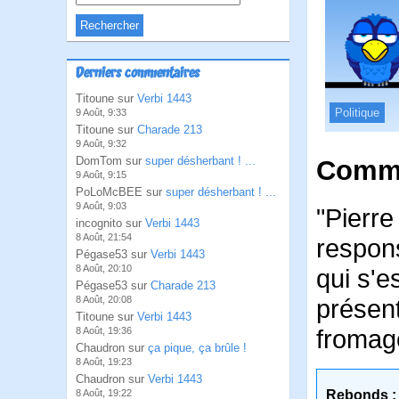
Derniers commentaires
Titoune sur
Verbi 1443
Politique
9 Août, 9:33
Titoune sur
Charade 213
9 Août, 9:32
DomTom sur
super désherbant ! ...
Comme
9 Août, 9:15
PoLoMcBEE sur
super désherbant ! ...
9 Août, 9:03
"Pierre
incognito sur
Verbi 1443
8 Août, 21:54
respons
Pégase53 sur
Verbi 1443
8 Août, 20:10
qui s'e
Pégase53 sur
Charade 213
8 Août, 20:08
présent
Titoune sur
Verbi 1443
fromag
8 Août, 19:36
Chaudron sur
ça pique, ça brûle !
8 Août, 19:23
Chaudron sur
Verbi 1443
8 Août, 19:22
Rebonds :