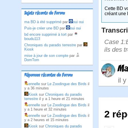
Cette BD v
Sujets récents du Forum
créant une 
ma BD à été supprimé
par
oui oui
Puis-je créer une BD
par
oui oui
Transcri
bd encore supprimé à tort
par
boudu113
Case 1:B
Chroniques du paradis terrestre
par
ils des 
Kiosk
mise à jour de son compte
par
DomTom
Ma
Réponses récentes du Forum
il 
ennelle
sur
Le Zoodingue des Birds
il
y a 36 minutes
Kiosk
sur
Chroniques du paradis
terrestre
il y a 1 heure et 21 minutes
ennelle
sur
Le Zoodingue des Birds
il
y a 1 heure et 32 minutes
2 ré
ennelle
sur
Le Zoodingue des Birds
il
y a 2 heures et 15 minutes
Kiosk
sur
Chroniques du paradis