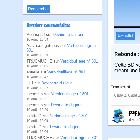
Derniers commentaires
Pégase53 sur
Devinette du jour
Actualité
10 Août, 13:59
Alavacomgetepus sur
Verbidouillage n°
801
Rebonds :
10 Août, 13:39
TRUCMUCHE sur
Verbidouillage n° 801
Cette BD v
10 Août, 13:05
créant une 
ennelle sur
Verbidouillage n° 801
10 Août, 12:47
HlH sur
Devinette du jour
Transcript
10 Août, 12:22
incognito sur
Verbidouillage n° 801
Case 1: Case 2:
10 Août, 12:21
incognito sur
Devinette du jour
10 Août, 12:20
pap
lolotte21 sur
Verbidouillage n° 801
il y a
10 Août, 12:09
lolotte21 sur
Devinette du jour
10 Août, 12:06
TRUCMUCHE sur
Verbidouillage n° 801