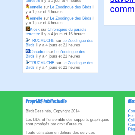
terrestre
il y a 1 jour et 4 heures
comme
ennelle
sur
Le Zoodingue des Birds
il
y a 1 jour et 4 heures
ennelle
sur
Le Zoodingue des Birds
il
y a 1 jour et 4 heures
Kiosk
sur
Chroniques du paradis
terrestre
il y a 4 jours et 16 heures
TRUCMUCHE
sur
Le Zoodingue des
Birds
il y a 4 jours et 21 heures
Chaudron
sur
Le Zoodingue des
Birds
il y a 4 jours et 21 heures
TRUCMUCHE
sur
Le Zoodingue des
Birds
il y a 4 jours et 21 heures
Propriété intellectuelle
Men
BirdsDessinés, Copyright 2014
Con
Foi
Les BDs et l’ensemble des supports graphiques
Col
sont protégés par droit d’auteurs.
Cond
Règl
Toute utilisation en dehors des services