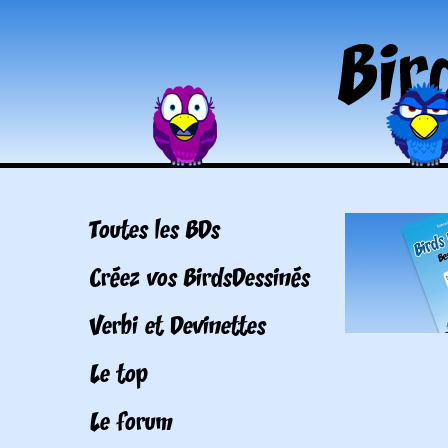
Toutes les BDs
Créez vos BirdsDessinés
Verbi et Devinettes
Le top
Le forum