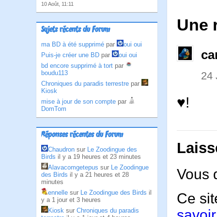
10 Août, 11:11
Une 
Sujets récents du Forum
ma BD à été supprimé
par
oui oui
ca
Puis-je créer une BD
par
oui oui
bd encore supprimé à tort
par
boudu113
24
Chroniques du paradis terrestre
par
Kiosk
♥!
mise à jour de son compte
par
DomTom
Réponses récentes du Forum
Laiss
Chaudron
sur
Le Zoodingue des
Birds
il y a 19 heures et 23 minutes
Alavacomgetepus
sur
Le Zoodingue
Vous 
des Birds
il y a 21 heures et 28
minutes
ennelle
sur
Le Zoodingue des Birds
il
Ce sit
y a 1 jour et 3 heures
Kiosk
sur
Chroniques du paradis
savoir