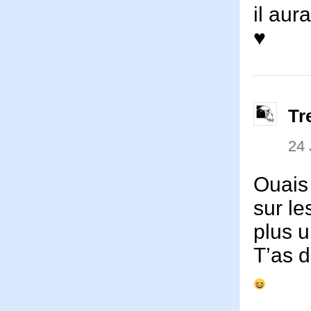
il aur
♥
Tr
24
Ouais 
sur le
plus u
T’as d