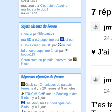
6 Août, 17:34
macareu sur
C'est bien d'avoir un
7 ré
maillot sur le dos !
6 Août, 17:33
jm
Sujets récents du Forum
Ennelle
par
lolotte21
24
ma BD à été supprimé
par
oui oui
Puis-je créer une BD
par
oui oui
♥ J’ai 
bd encore supprimé à tort
par
boudu113
Chroniques du paradis terrestre
par
Kiosk
Réponses récentes du Forum
jm
Kiosk
sur
Chroniques du paradis
terrestre
il y a 20 heures et 9 minutes
24
TRUCMUCHE
sur
Le Zoodingue des
Birds
il y a 1 jour
T’es t
Chaudron
sur
Le Zoodingue des
Birds
il y a 1 jour