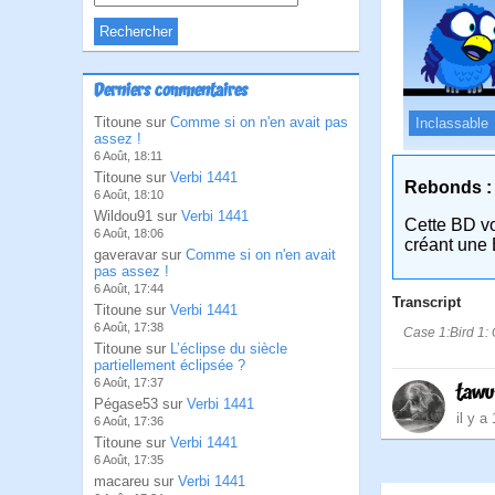
Derniers commentaires
Titoune sur
Comme si on n'en avait pas
Inclassable
assez !
6 Août, 18:11
Titoune sur
Verbi 1441
Rebonds :
6 Août, 18:10
Wildou91 sur
Verbi 1441
Cette BD v
6 Août, 18:06
créant une 
gaveravar sur
Comme si on n'en avait
pas assez !
6 Août, 17:44
Transcript
Titoune sur
Verbi 1441
6 Août, 17:38
Case 1:Bird 1: Q
Titoune sur
L’éclipse du siècle
partiellement éclipsée ?
6 Août, 17:37
taw
Pégase53 sur
Verbi 1441
il y a
6 Août, 17:36
Titoune sur
Verbi 1441
6 Août, 17:35
macareu sur
Verbi 1441