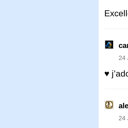
Excell
ca
24
♥ j’ad
al
24