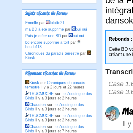
de la 
intégr
Sujets récents du Forum
dansok
Ennelle
par
lolotte21
ma BD à été supprimé
par
oui oui
Puis-je créer une BD
par
oui oui
Rebonds :
bd encore supprimé à tort
par
boudu113
Cette BD v
Chroniques du paradis terrestre
par
créant une 
Kiosk
Transcri
Réponses récentes du Forum
Case 1:B
Kiosk
sur
Chroniques du paradis
terrestre
il y a 2 jours et 22 heures
Case 3:B
TRUCMUCHE
sur
Le Zoodingue des
Birds
il y a 3 jours et 2 heures
Chaudron
sur
Le Zoodingue des
Ma
Birds
il y a 3 jours et 2 heures
TRUCMUCHE
sur
Le Zoodingue des
Birds
il y a 3 jours et 2 heures
il 
Chaudron
sur
Le Zoodingue des
Birds
il y a 3 jours et 7 heures