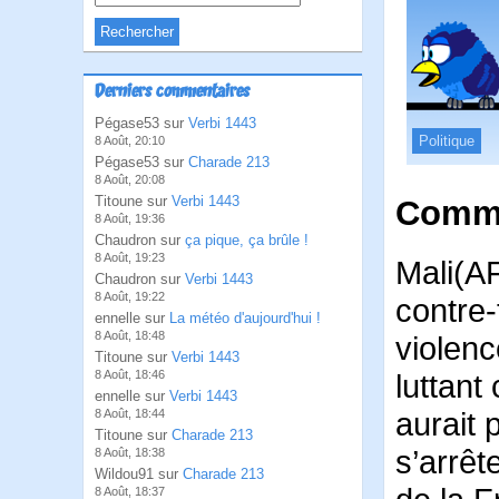
Derniers commentaires
Pégase53 sur
Verbi 1443
Politique
8 Août, 20:10
Pégase53 sur
Charade 213
8 Août, 20:08
Titoune sur
Verbi 1443
Comme
8 Août, 19:36
Chaudron sur
ça pique, ça brûle !
8 Août, 19:23
Mali(AF
Chaudron sur
Verbi 1443
8 Août, 19:22
contre-
ennelle sur
La météo d'aujourd'hui !
8 Août, 18:48
violen
Titoune sur
Verbi 1443
8 Août, 18:46
luttant
ennelle sur
Verbi 1443
aurait 
8 Août, 18:44
Titoune sur
Charade 213
s’arrêt
8 Août, 18:38
Wildou91 sur
Charade 213
8 Août, 18:37