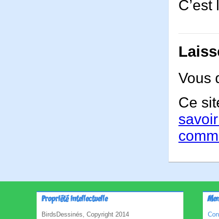
C’est 
Laiss
Vous 
Ce sit
savoir
comme
Propriété intellectuelle
Men
BirdsDessinés, Copyright 2014
Con