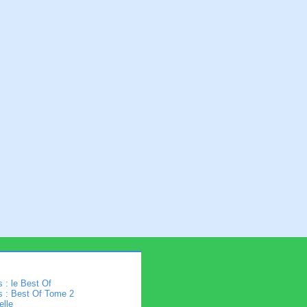
 : le Best Of
s : Best Of Tome 2
elle