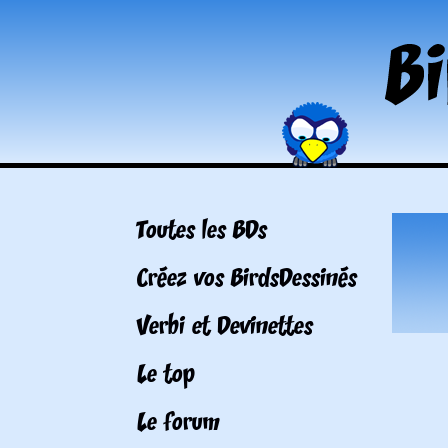
Toutes les BDs
Créez vos BirdsDessinés
Verbi et Devinettes
Le top
Le forum