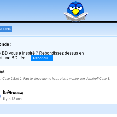
assable
onds :
e BD vous a inspiré ? Rebondissez dessus en
nt une BD liée :
Rebondir...
ipt
: Case 2:Bird 1: Plus le singe monte haut, plus il montre son derrière!! Case 3:
babiroussa
il y a 13 ans