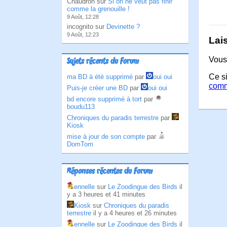
Chaudron sur
Si on ne veut pas finir
comme la grenouille !
9 Août, 12:28
incognito sur
Devinette ?
9 Août, 12:23
Lai
Vous
Sujets récents du Forum
Ce si
ma BD à été supprimé
par
oui oui
comm
Puis-je créer une BD
par
oui oui
bd encore supprimé à tort
par
boudu113
Chroniques du paradis terrestre
par
Kiosk
mise à jour de son compte
par
DomTom
Réponses récentes du Forum
ennelle
sur
Le Zoodingue des Birds
il
y a 3 heures et 41 minutes
Kiosk
sur
Chroniques du paradis
terrestre
il y a 4 heures et 26 minutes
ennelle
sur
Le Zoodingue des Birds
il