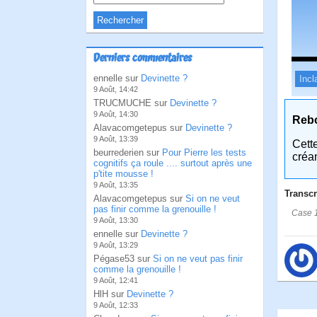
Derniers commentaires
ennelle sur
Devinette ?
Incl
9 Août, 14:42
TRUCMUCHE sur
Devinette ?
9 Août, 14:30
Reb
Alavacomgetepus sur
Devinette ?
9 Août, 13:39
Cett
beurrederien sur
Pour Pierre les tests
créa
cognitifs ça roule .... surtout après une
p'tite mousse !
9 Août, 13:35
Transcr
Alavacomgetepus sur
Si on ne veut
pas finir comme la grenouille !
Case 1
9 Août, 13:30
ennelle sur
Devinette ?
9 Août, 13:29
Pégase53 sur
Si on ne veut pas finir
comme la grenouille !
9 Août, 12:41
HlH sur
Devinette ?
9 Août, 12:33