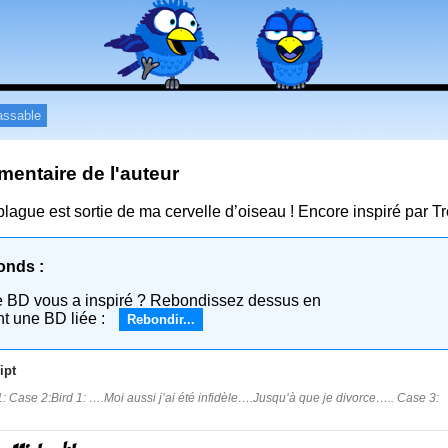
assable
entaire de l'auteur
blague est sortie de ma cervelle d’oiseau ! Encore inspiré par T
onds :
e BD vous a inspiré ? Rebondissez dessus en
nt une BD liée :
Rebondir...
ipt
: Case 2:Bird 1: ….Moi aussi j’ai été infidèle….Jusqu’à que je divorce….. Case 3: