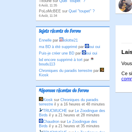
Titoune sur
Quel "toupet" ?
6 Août, 11:35
PoLoMcBEE sur
Quel "toupet" ?
6 Août, 11:34
Sujets récents du Forum
Ennelle
par
lolotte21
ma BD à été supprimé
par
oui oui
Lai
Puis-je créer une BD
par
oui oui
bd encore supprimé à tort
par
Vous
boudu113
Chroniques du paradis terrestre
par
Ce si
Kiosk
comm
Réponses récentes du Forum
Kiosk
sur
Chroniques du paradis
terrestre
il y a 16 heures et 48 minutes
TRUCMUCHE
sur
Le Zoodingue des
Birds
il y a 21 heures et 28 minutes
Chaudron
sur
Le Zoodingue des
Birds
il y a 21 heures et 35 minutes