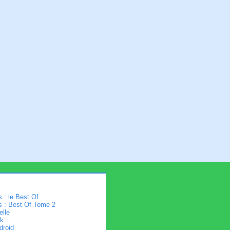
 : le Best Of
s : Best Of Tome 2
elle
k
droid