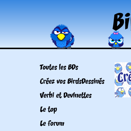
Toutes les BDs
Créez vos BirdsDessinés
Verbi et Devinettes
Le top
Le forum