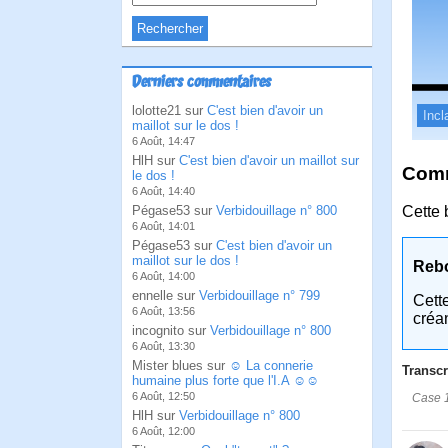
Derniers commentaires
lolotte21 sur
C'est bien d'avoir un
Incl
maillot sur le dos !
6 Août, 14:47
HlH sur
C'est bien d'avoir un maillot sur
Comm
le dos !
6 Août, 14:40
Pégase53 sur
Verbidouillage n° 800
Cette 
6 Août, 14:01
Pégase53 sur
C'est bien d'avoir un
maillot sur le dos !
Reb
6 Août, 14:00
ennelle sur
Verbidouillage n° 799
Cett
6 Août, 13:56
créa
incognito sur
Verbidouillage n° 800
6 Août, 13:30
Mister blues sur
☺ La connerie
Transcr
humaine plus forte que l'I.A ☺☺
6 Août, 12:50
Case 1
HlH sur
Verbidouillage n° 800
6 Août, 12:00