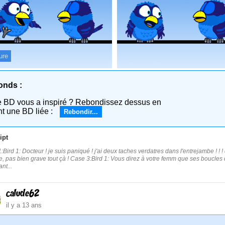
ure
onds :
e BD vous a inspiré ? Rebondissez dessus en
nt une BD liée :
Rebondir...
ipt
:Bird 1: Docteur ! je suis paniqué ! j'ai deux taches verdatres dans l'entrejambe ! ! 
ce, pas bien grave tout çà ! Case 3:Bird 1: Vous direz à votre femm que ses boucles d'o
nt...
calude62
il y a 13 ans