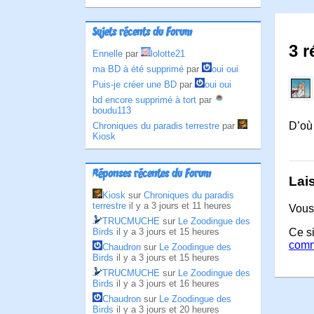
Sujets récents du Forum
3 
Ennelle
par
lolotte21
ma BD à été supprimé
par
oui oui
Puis-je créer une BD
par
oui oui
bd encore supprimé à tort
par
boudu113
D’où 
Chroniques du paradis terrestre
par
Kiosk
Réponses récentes du Forum
Lai
Kiosk
sur
Chroniques du paradis
terrestre
il y a 3 jours et 11 heures
Vous
TRUCMUCHE
sur
Le Zoodingue des
Birds
il y a 3 jours et 15 heures
Ce si
comm
Chaudron
sur
Le Zoodingue des
Birds
il y a 3 jours et 15 heures
TRUCMUCHE
sur
Le Zoodingue des
Birds
il y a 3 jours et 16 heures
Chaudron
sur
Le Zoodingue des
Birds
il y a 3 jours et 20 heures