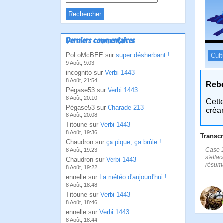
Derniers commentaires
PoLoMcBEE sur
super désherbant ! ...
Cult
9 Août, 9:03
incognito sur
Verbi 1443
8 Août, 21:54
Reb
Pégase53 sur
Verbi 1443
8 Août, 20:10
Cett
Pégase53 sur
Charade 213
créa
8 Août, 20:08
Titoune sur
Verbi 1443
8 Août, 19:36
Transcr
Chaudron sur
ça pique, ça brûle !
Case 1
8 Août, 19:23
s'effa
Chaudron sur
Verbi 1443
résuma
8 Août, 19:22
ennelle sur
La météo d'aujourd'hui !
8 Août, 18:48
Titoune sur
Verbi 1443
8 Août, 18:46
ennelle sur
Verbi 1443
8 Août, 18:44