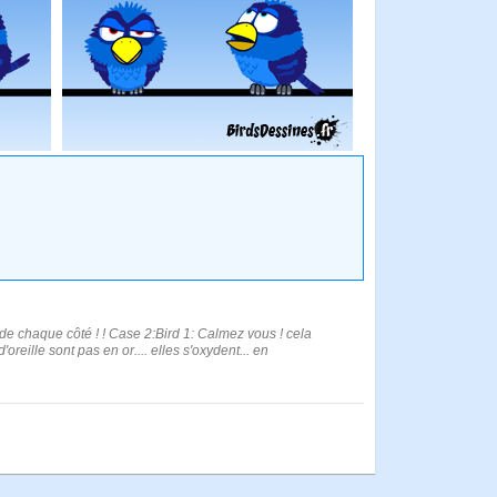
! de chaque côté ! ! Case 2:Bird 1: Calmez vous ! cela
reille sont pas en or.... elles s'oxydent... en