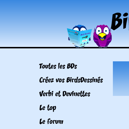
Toutes les BDs
Créez vos BirdsDessinés
Verbi et Devinettes
Le top
Le forum