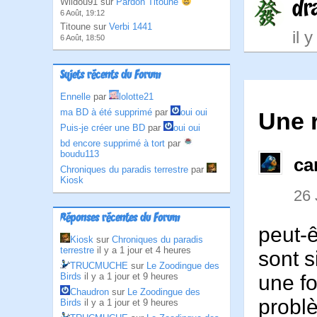
dr
Wildou91 sur
Pardon Titoune
6 Août, 19:12
Titoune sur
Verbi 1441
il 
6 Août, 18:50
Sujets récents du Forum
Ennelle
par
lolotte21
ma BD à été supprimé
par
oui oui
Une 
Puis-je créer une BD
par
oui oui
bd encore supprimé à tort
par
boudu113
ca
Chroniques du paradis terrestre
par
Kiosk
26
Réponses récentes du Forum
peut-ê
Kiosk
sur
Chroniques du paradis
terrestre
il y a 1 jour et 4 heures
sont s
TRUCMUCHE
sur
Le Zoodingue des
une fo
Birds
il y a 1 jour et 9 heures
Chaudron
sur
Le Zoodingue des
problè
Birds
il y a 1 jour et 9 heures