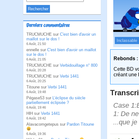
Derniers commentaires
TRUCMUCHE sur
C'est bien d'avoir un
maillot sur le dos !
Inclassable
6 Août, 21:50
ennelle sur
C'est bien d'avoir un maillot
sur le dos !
Rebonds :
6 Août, 21:05
TRUCMUCHE sur
Verbidouillage n° 800
Cette BD v
6 Août, 20:28
créant une 
TRUCMUCHE sur
Verbi 1441
6 Août, 20:25
Titoune sur
Verbi 1441
Transcri
6 Août, 19:48
Pégase53 sur
L’éclipse du siècle
partiellement éclipsée ?
Case 1:B
6 Août, 19:46
1: De ne
HlH sur
Verbi 1441
6 Août, 19:42
...que j
Alavacomgetepus sur
Pardon Titoune
6 Août, 19:36