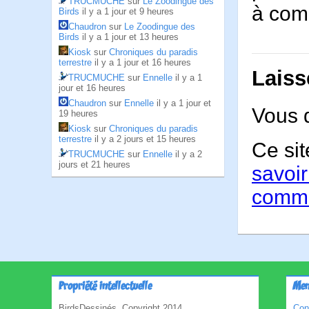
TRUCMUCHE
sur
Le Zoodingue des
à com
Birds
il y a 1 jour et 9 heures
Chaudron
sur
Le Zoodingue des
Birds
il y a 1 jour et 13 heures
Kiosk
sur
Chroniques du paradis
terrestre
il y a 1 jour et 16 heures
Laiss
TRUCMUCHE
sur
Ennelle
il y a 1
jour et 16 heures
Chaudron
sur
Ennelle
il y a 1 jour et
Vous 
19 heures
Kiosk
sur
Chroniques du paradis
terrestre
il y a 2 jours et 15 heures
Ce sit
TRUCMUCHE
sur
Ennelle
il y a 2
jours et 21 heures
savoir
comme
Propriété intellectuelle
Men
BirdsDessinés, Copyright 2014
Con