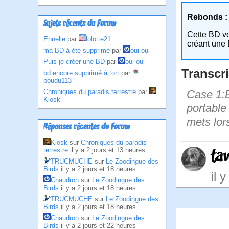
Rebonds :
Sujets récents du Forum
Cette BD v
Ennelle
par
lolotte21
créant une 
ma BD à été supprimé
par
oui oui
Puis-je créer une BD
par
oui oui
Transcri
bd encore supprimé à tort
par
boudu113
Chroniques du paradis terrestre
par
Case 1:B
Kiosk
portable 
mets lor
Réponses récentes du Forum
Kiosk
sur
Chroniques du paradis
terrestre
il y a 2 jours et 13 heures
ta
TRUCMUCHE
sur
Le Zoodingue des
Birds
il y a 2 jours et 18 heures
il 
Chaudron
sur
Le Zoodingue des
Birds
il y a 2 jours et 18 heures
TRUCMUCHE
sur
Le Zoodingue des
Birds
il y a 2 jours et 18 heures
Chaudron
sur
Le Zoodingue des
Birds
il y a 2 jours et 22 heures