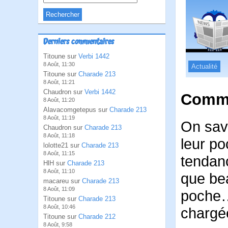
Derniers commentaires
Titoune sur
Verbi 1442
8 Août, 11:30
Actualité
Titoune sur
Charade 213
8 Août, 11:21
Chaudron sur
Verbi 1442
Comme
8 Août, 11:20
Alavacomgetepus sur
Charade 213
8 Août, 11:19
On sava
Chaudron sur
Charade 213
8 Août, 11:18
leur po
lolotte21 sur
Charade 213
8 Août, 11:15
tendan
HlH sur
Charade 213
8 Août, 11:10
que bea
macareu sur
Charade 213
8 Août, 11:09
poche…
Titoune sur
Charade 213
8 Août, 10:46
chargé
Titoune sur
Charade 212
8 Août, 9:58