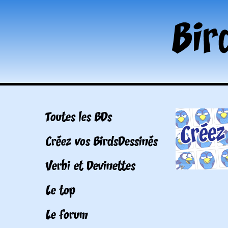
Toutes les BDs
Créez vos BirdsDessinés
Verbi et Devinettes
Le top
Le forum