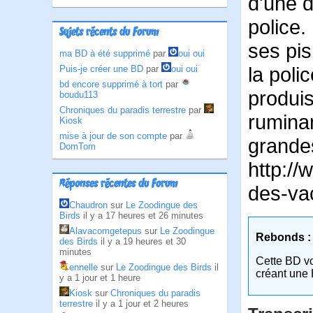
d'une d
police.
Sujets récents du Forum
ses pis
ma BD à été supprimé
par
oui oui
la pol
Puis-je créer une BD
par
oui oui
bd encore supprimé à tort
par
produis
boudu113
Chroniques du paradis terrestre
par
ruminan
Kiosk
mise à jour de son compte
par
grandes
DomTom
http://
Réponses récentes du Forum
des-va
Chaudron
sur
Le Zoodingue des
Birds
il y a 17 heures et 26 minutes
Alavacomgetepus
sur
Le Zoodingue
Rebonds :
des Birds
il y a 19 heures et 30
minutes
Cette BD v
ennelle
sur
Le Zoodingue des Birds
il
créant une 
y a 1 jour et 1 heure
Kiosk
sur
Chroniques du paradis
terrestre
il y a 1 jour et 2 heures