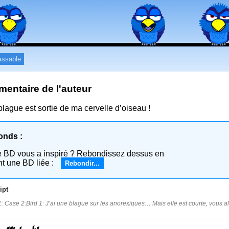
assable
entaire de l'auteur
blague est sortie de ma cervelle d’oiseau !
onds :
e BD vous a inspiré ? Rebondissez dessus en
nt une BD liée :
Rebondir...
ipt
: Case 2:Bird 1: J’ai une blague sur les anorexiques… Mais elle est courte, vous all