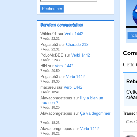
Derniers commentaires
Wildou91 sur
Verbi 1442
Incl
7 Août, 22:31
Pégase53 sur
Charade 212
7 Août, 22:31
Comm
PoLoMcBEE sur
Verbi 1442
7 Août, 21:43
Cette 
HlH sur
Verbi 1442
7 Août, 20:50
Pégase53 sur
Verbi 1442
Reb
7 Août, 19:35
macareu sur
Verbi 1442
Cett
7 Août, 18:41
créa
Alavacomgetepus sur
Il y a bien un
truc non ?
7 Août, 18:25
Alavacomgetepus sur
Ça va dégommer
Transcr
!
Case 1
7 Août, 18:23
Alavacomgetepus sur
Verbi 1442
7 Août, 18:21