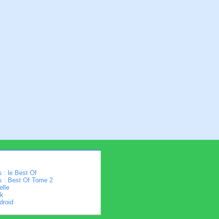
 : le Best Of
s : Best Of Tome 2
elle
k
droid