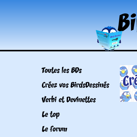
Toutes les BDs
Créez vos BirdsDessinés
Verbi et Devinettes
Le top
Le forum