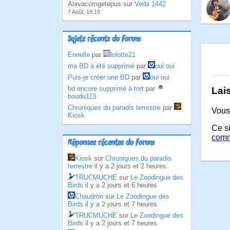
Alavacomgetepus sur
Verbi 1442
7 Août, 18:19
Sujets récents du Forum
Ennelle
par
lolotte21
ma BD à été supprimé
par
oui oui
Puis-je créer une BD
par
oui oui
bd encore supprimé à tort
par
Lai
boudu113
Chroniques du paradis terrestre
par
Vous
Kiosk
Ce si
comm
Réponses récentes du Forum
Kiosk
sur
Chroniques du paradis
terrestre
il y a 2 jours et 2 heures
TRUCMUCHE
sur
Le Zoodingue des
Birds
il y a 2 jours et 6 heures
Chaudron
sur
Le Zoodingue des
Birds
il y a 2 jours et 7 heures
TRUCMUCHE
sur
Le Zoodingue des
Birds
il y a 2 jours et 7 heures