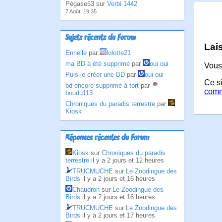
Pégase53 sur
Verbi 1442
7 Août, 19:35
Sujets récents du Forum
Lai
Ennelle
par
lolotte21
ma BD à été supprimé
par
oui oui
Vous
Puis-je créer une BD
par
oui oui
Ce si
bd encore supprimé à tort
par
comm
boudu113
Chroniques du paradis terrestre
par
Kiosk
Réponses récentes du Forum
Kiosk
sur
Chroniques du paradis
terrestre
il y a 2 jours et 12 heures
TRUCMUCHE
sur
Le Zoodingue des
Birds
il y a 2 jours et 16 heures
Chaudron
sur
Le Zoodingue des
Birds
il y a 2 jours et 16 heures
TRUCMUCHE
sur
Le Zoodingue des
Birds
il y a 2 jours et 17 heures