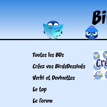
Toutes les BDs
Créez vos BirdsDessinés
Verbi et Devinettes
Le top
Le forum