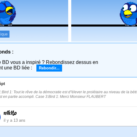
tique
onds :
e BD vous a inspiré ? Rebondissez dessus en
nt une BD liée :
Rebondir...
ipt
:Bird 1: Tout le rêve de la démocratie est d"élever le prolétaire au niveau de la bét
st en partie accompli. Case 3:Bird 1: Merci Monsieur FLAUBERT
nikito
il y a 13 ans