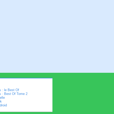
 : le Best Of
s : Best Of Tome 2
elle
k
droid