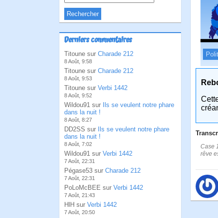
Derniers commentaires
Titoune sur
Charade 212
Poli
8 Août, 9:58
Titoune sur
Charade 212
8 Août, 9:53
Reb
Titoune sur
Verbi 1442
8 Août, 9:52
Cett
Wildou91 sur
Ils se veulent notre phare
créa
dans la nuit !
8 Août, 8:27
DD2SS sur
Ils se veulent notre phare
Transcr
dans la nuit !
8 Août, 7:02
Case 1
Wildou91 sur
Verbi 1442
rêve e
7 Août, 22:31
Pégase53 sur
Charade 212
7 Août, 22:31
PoLoMcBEE sur
Verbi 1442
7 Août, 21:43
HlH sur
Verbi 1442
7 Août, 20:50