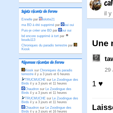
ca
Sujets récents du Forum
il 
Ennelle
par
lolotte21
ma BD à été supprimé
par
oui oui
Puis-je créer une BD
par
oui oui
bd encore supprimé à tort
par
boudu113
Une 
Chroniques du paradis terrestre
par
Kiosk
ta
Réponses récentes du Forum
29
Kiosk
sur
Chroniques du paradis
terrestre
il y a 3 jours et 6 heures
TRUCMUCHE
sur
Le Zoodingue des
1 ♥
Birds
il y a 3 jours et 11 heures
Chaudron
sur
Le Zoodingue des
Birds
il y a 3 jours et 11 heures
TRUCMUCHE
sur
Le Zoodingue des
Birds
il y a 3 jours et 11 heures
Laiss
Chaudron
sur
Le Zoodingue des
Birds
il y a 3 jours et 16 heures