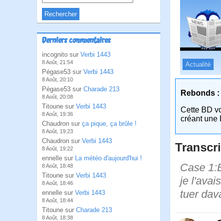
Derniers commentaires
incognito sur
Verbi 1443
8 Août, 21:54
Actualité
Pégase53 sur
Verbi 1443
8 Août, 20:10
Pégase53 sur
Charade 213
Rebonds :
8 Août, 20:08
Titoune sur
Verbi 1443
Cette BD v
8 Août, 19:36
créant une 
Chaudron sur
ça pique, ça brûle !
8 Août, 19:23
Chaudron sur
Verbi 1443
Transcri
8 Août, 19:22
ennelle sur
La météo d'aujourd'hui !
Case 1:Bi
8 Août, 18:48
Titoune sur
Verbi 1443
je l'ava
8 Août, 18:46
tuer dav
ennelle sur
Verbi 1443
8 Août, 18:44
Titoune sur
Charade 213
8 Août, 18:38