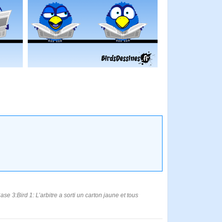
e 3:Bird 1: L’arbitre a sorti un carton jaune et tous