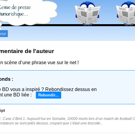
our
entaire de l'auteur
n scène d’une phrase vue sur le net !
onds :
e BD vous a inspiré ? Rebondissez dessus en
nt une BD liée :
Rebondir...
ipt
: Case 2:Bird 1: Aujourd’hui en Somalie, 10000 morts lors d’un match de football Cas
ectateurs se sont jetés dessus, croyant que c’était une biscotte...