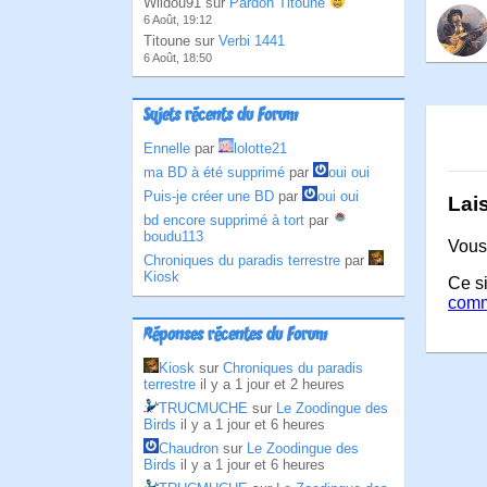
Wildou91 sur
Pardon Titoune
6 Août, 19:12
Titoune sur
Verbi 1441
6 Août, 18:50
Sujets récents du Forum
Ennelle
par
lolotte21
ma BD à été supprimé
par
oui oui
Puis-je créer une BD
par
oui oui
Lai
bd encore supprimé à tort
par
boudu113
Vous
Chroniques du paradis terrestre
par
Kiosk
Ce si
comm
Réponses récentes du Forum
Kiosk
sur
Chroniques du paradis
terrestre
il y a 1 jour et 2 heures
TRUCMUCHE
sur
Le Zoodingue des
Birds
il y a 1 jour et 6 heures
Chaudron
sur
Le Zoodingue des
Birds
il y a 1 jour et 6 heures