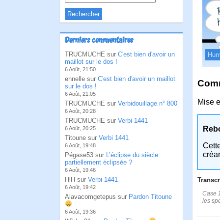
Derniers commentaires
TRUCMUCHE sur
C'est bien d'avoir un
Hum
maillot sur le dos !
6 Août, 21:50
ennelle sur
C'est bien d'avoir un maillot
Comm
sur le dos !
6 Août, 21:05
Mise e
TRUCMUCHE sur
Verbidouillage n° 800
6 Août, 20:28
TRUCMUCHE sur
Verbi 1441
Reb
6 Août, 20:25
Titoune sur
Verbi 1441
Cett
6 Août, 19:48
créa
Pégase53 sur
L’éclipse du siècle
partiellement éclipsée ?
6 Août, 19:46
HlH sur
Verbi 1441
Transcr
6 Août, 19:42
Case 1
Alavacomgetepus sur
Pardon Titoune
les sp
6 Août, 19:36