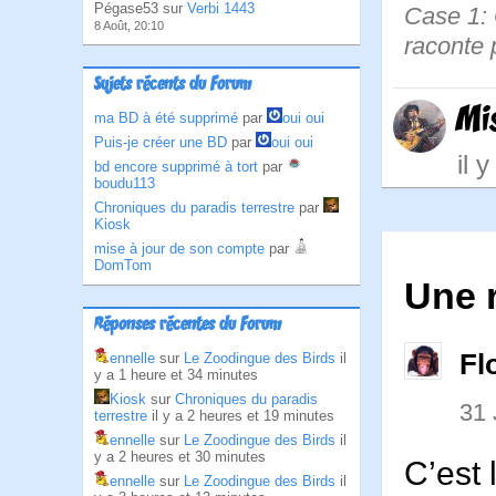
Pégase53 sur
Verbi 1443
Case 1: 
8 Août, 20:10
raconte 
Sujets récents du Forum
Mi
ma BD à été supprimé
par
oui oui
Puis-je créer une BD
par
oui oui
il 
bd encore supprimé à tort
par
boudu113
Chroniques du paradis terrestre
par
Kiosk
mise à jour de son compte
par
DomTom
Une r
Réponses récentes du Forum
Fl
ennelle
sur
Le Zoodingue des Birds
il
y a 1 heure et 34 minutes
Kiosk
sur
Chroniques du paradis
31
terrestre
il y a 2 heures et 19 minutes
ennelle
sur
Le Zoodingue des Birds
il
y a 2 heures et 30 minutes
C’est 
ennelle
sur
Le Zoodingue des Birds
il