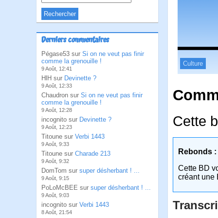
Derniers commentaires
Pégase53 sur
Si on ne veut pas finir
comme la grenouille !
Culture
9 Août, 12:41
HlH sur
Devinette ?
9 Août, 12:33
Comme
Chaudron sur
Si on ne veut pas finir
comme la grenouille !
9 Août, 12:28
Cette b
incognito sur
Devinette ?
9 Août, 12:23
Titoune sur
Verbi 1443
9 Août, 9:33
Rebonds :
Titoune sur
Charade 213
9 Août, 9:32
Cette BD v
DomTom sur
super désherbant ! ...
créant une 
9 Août, 9:15
PoLoMcBEE sur
super désherbant ! ...
9 Août, 9:03
Transcri
incognito sur
Verbi 1443
8 Août, 21:54