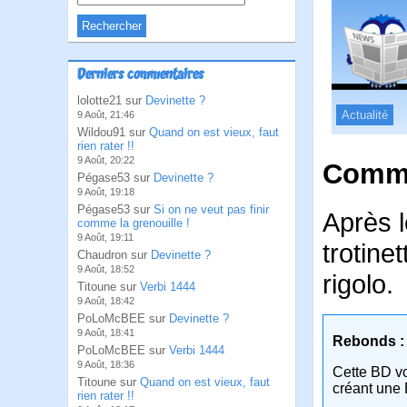
Derniers commentaires
lolotte21 sur
Devinette ?
Actualité
9 Août, 21:46
Wildou91 sur
Quand on est vieux, faut
rien rater !!
9 Août, 20:22
Comme
Pégase53 sur
Devinette ?
9 Août, 19:18
Pégase53 sur
Si on ne veut pas finir
Après l
comme la grenouille !
9 Août, 19:11
trotine
Chaudron sur
Devinette ?
9 Août, 18:52
rigolo.
Titoune sur
Verbi 1444
9 Août, 18:42
PoLoMcBEE sur
Devinette ?
9 Août, 18:41
Rebonds :
PoLoMcBEE sur
Verbi 1444
9 Août, 18:36
Cette BD v
Titoune sur
Quand on est vieux, faut
créant une 
rien rater !!