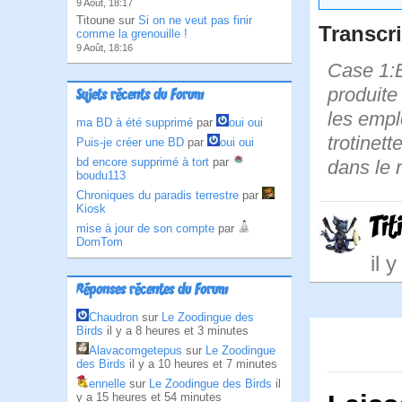
9 Août, 18:17
Titoune sur
Si on ne veut pas finir
Transcri
comme la grenouille !
9 Août, 18:16
Case 1:B
produite
Sujets récents du Forum
les empl
ma BD à été supprimé
par
oui oui
trotinet
Puis-je créer une BD
par
oui oui
bd encore supprimé à tort
par
dans le 
boudu113
Chroniques du paradis terrestre
par
Kiosk
Ti
mise à jour de son compte
par
DomTom
il 
Réponses récentes du Forum
Chaudron
sur
Le Zoodingue des
Birds
il y a 8 heures et 3 minutes
Alavacomgetepus
sur
Le Zoodingue
des Birds
il y a 10 heures et 7 minutes
ennelle
sur
Le Zoodingue des Birds
il
y a 15 heures et 54 minutes