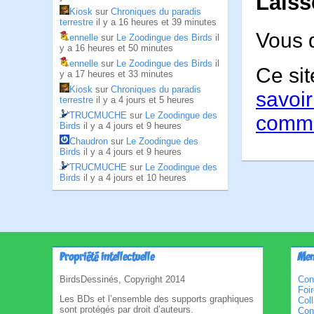
Laiss
Kiosk
sur
Chroniques du paradis
terrestre
il y a 16 heures et 39 minutes
Vous 
ennelle
sur
Le Zoodingue des Birds
il
y a 16 heures et 50 minutes
ennelle
sur
Le Zoodingue des Birds
il
Ce sit
y a 17 heures et 33 minutes
Kiosk
sur
Chroniques du paradis
savoir
terrestre
il y a 4 jours et 5 heures
TRUCMUCHE
sur
Le Zoodingue des
comme
Birds
il y a 4 jours et 9 heures
Chaudron
sur
Le Zoodingue des
Birds
il y a 4 jours et 9 heures
TRUCMUCHE
sur
Le Zoodingue des
Birds
il y a 4 jours et 10 heures
Propriété intellectuelle
Men
BirdsDessinés, Copyright 2014
Con
Foi
Les BDs et l’ensemble des supports graphiques
Col
sont protégés par droit d’auteurs.
Cond