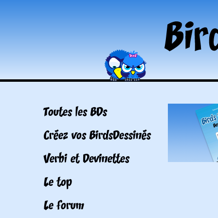
Toutes les BDs
Créez vos BirdsDessinés
Verbi et Devinettes
Le top
Le forum