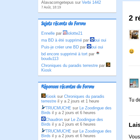
Alavacomgetepus sur
Verbi 1442
7 Août, 18:19
2 r
Sujets récents du Forum
Ennelle
par
lolotte21
ma BD à été supprimé
par
oui oui
Puis-je créer une BD
par
oui oui
bd encore supprimé à tort
par
boudu113
Chroniques du paradis terrestre
par
Kiosk
Réponses récentes du Forum
Kiosk
sur
Chroniques du paradis
Tu de
terrestre
il y a 2 jours et 1 heure
TRUCMUCHE
sur
Le Zoodingue des
Birds
il y a 2 jours et 6 heures
Chaudron
sur
Le Zoodingue des
Lai
Birds
il y a 2 jours et 6 heures
TRUCMUCHE
sur
Le Zoodingue des
Birds
il y a 2 jours et 6 heures
Vous