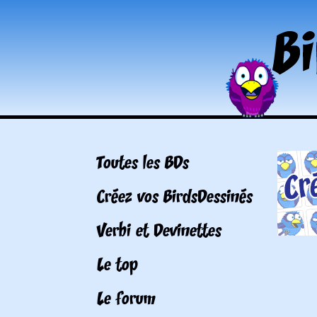
Toutes les BDs
Créez vos BirdsDessinés
Verbi et Devinettes
Le top
Le forum