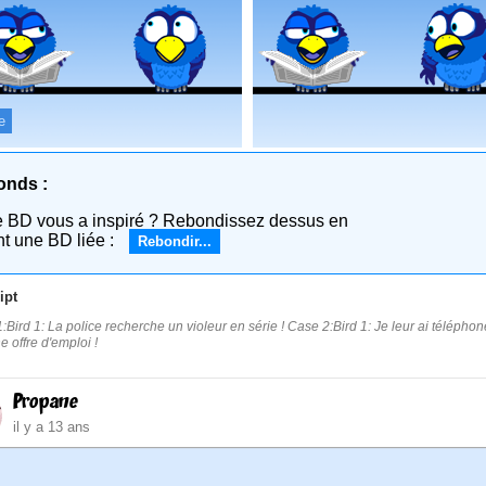
e
onds :
e BD vous a inspiré ? Rebondissez dessus en
nt une BD liée :
Rebondir...
ipt
:Bird 1: La police recherche un violeur en série ! Case 2:Bird 1: Je leur ai téléphoné 
e offre d'emploi !
Propane
il y a 13 ans