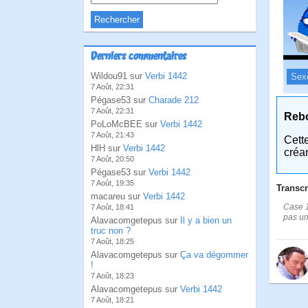
Derniers commentaires
Wildou91 sur
Verbi 1442
Sex
7 Août, 22:31
Pégase53 sur
Charade 212
7 Août, 22:31
Reb
PoLoMcBEE sur
Verbi 1442
7 Août, 21:43
Cett
HlH sur
Verbi 1442
créa
7 Août, 20:50
Pégase53 sur
Verbi 1442
7 Août, 19:35
Transcr
macareu sur
Verbi 1442
Case 1
7 Août, 18:41
pas un
Alavacomgetepus sur
Il y a bien un
truc non ?
7 Août, 18:25
Alavacomgetepus sur
Ça va dégommer
!
7 Août, 18:23
Alavacomgetepus sur
Verbi 1442
7 Août, 18:21