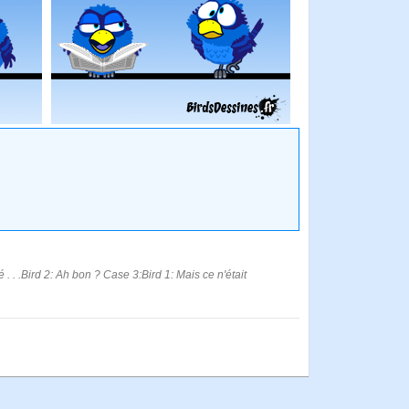
. . .Bird 2: Ah bon ? Case 3:Bird 1: Mais ce n'était