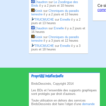
Chaudron
sur
Le Zoodingue des
Ce si
Birds
il y a 2 jours et 10 heures
comm
Kiosk
sur
Chroniques du paradis
terrestre
il y a 2 jours et 13 heures
TRUCMUCHE
sur
Ennelle
il y a 2
jours et 13 heures
Chaudron
sur
Ennelle
il y a 2 jours et
16 heures
Kiosk
sur
Chroniques du paradis
terrestre
il y a 3 jours et 12 heures
TRUCMUCHE
sur
Ennelle
il y a 3
jours et 18 heures
Propriété intellectuelle
BirdsDessinés, Copyright 2014
Les BDs et l’ensemble des supports graphiques
sont protégés par droit d’auteurs.
Toute utilisation en dehors des services
BirdsDessinés doit faire l’objet d’une
demande