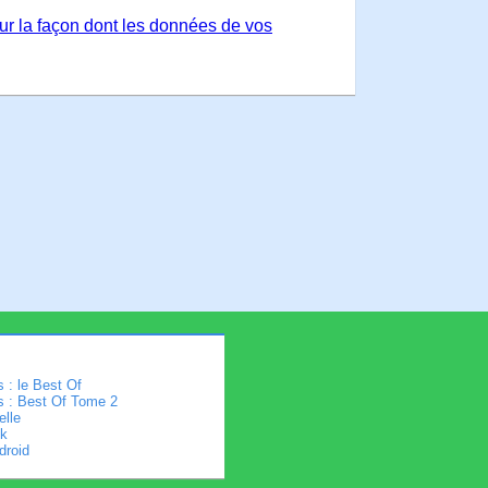
sur la façon dont les données de vos
 : le Best Of
s : Best Of Tome 2
elle
k
droid