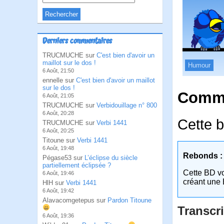
Derniers commentaires
TRUCMUCHE sur
C'est bien d'avoir un
maillot sur le dos !
Humour
6 Août, 21:50
ennelle sur
C'est bien d'avoir un maillot
sur le dos !
Comme
6 Août, 21:05
TRUCMUCHE sur
Verbidouillage n° 800
6 Août, 20:28
Cette b
TRUCMUCHE sur
Verbi 1441
6 Août, 20:25
Titoune sur
Verbi 1441
6 Août, 19:48
Rebonds :
Pégase53 sur
L’éclipse du siècle
partiellement éclipsée ?
Cette BD v
6 Août, 19:46
créant une 
HlH sur
Verbi 1441
6 Août, 19:42
Alavacomgetepus sur
Pardon Titoune
Transcri
6 Août, 19:36