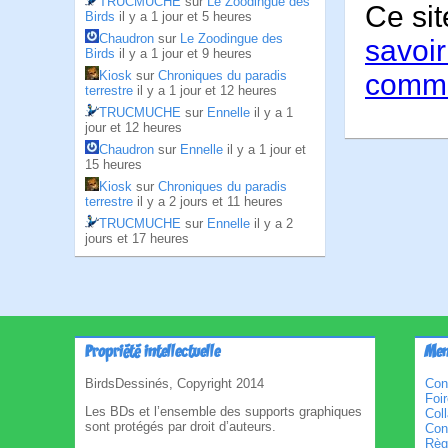
TRUCMUCHE
sur
Le Zoodingue des
Ce sit
Birds
il y a 1 jour et 5 heures
Chaudron
sur
Le Zoodingue des
savoir
Birds
il y a 1 jour et 9 heures
comme
Kiosk
sur
Chroniques du paradis
terrestre
il y a 1 jour et 12 heures
TRUCMUCHE
sur
Ennelle
il y a 1
jour et 12 heures
Chaudron
sur
Ennelle
il y a 1 jour et
15 heures
Kiosk
sur
Chroniques du paradis
terrestre
il y a 2 jours et 11 heures
TRUCMUCHE
sur
Ennelle
il y a 2
jours et 17 heures
Propriété intellectuelle
Men
BirdsDessinés, Copyright 2014
Con
Foi
Les BDs et l’ensemble des supports graphiques
Col
sont protégés par droit d’auteurs.
Cond
Règl