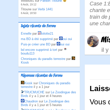
Wildou91 sur
Pardon Titoune
Case 1:Bi
6 Août, 19:12
chante e
Titoune sur
Verbi 1441
6 Août, 18:50
train de
une chan
Sujets récents du Forum
Ennelle
par
lolotte21
Mi
ma BD à été supprimé
par
oui oui
Puis-je créer une BD
par
oui oui
il 
bd encore supprimé à tort
par
boudu113
Chroniques du paradis terrestre
par
Kiosk
Réponses récentes du Forum
Kiosk
sur
Chroniques du paradis
Laiss
terrestre
il y a 1 jour
TRUCMUCHE
sur
Le Zoodingue des
Birds
il y a 1 jour et 4 heures
Vous 
Chaudron
sur
Le Zoodingue des
Birds
il y a 1 jour et 5 heures