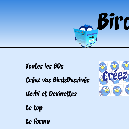
Toutes les BDs
Créez vos BirdsDessinés
Verbi et Devinettes
Le top
Le forum