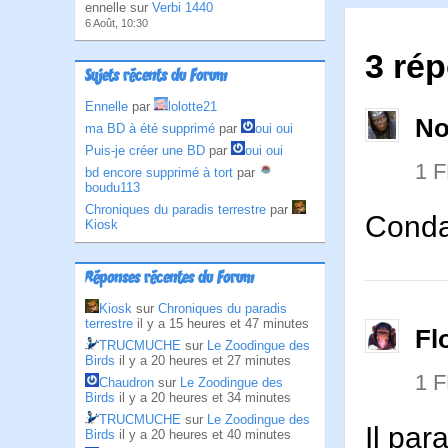
ennelle sur
Verbi 1440
6 Août, 10:30
3 ré
Sujets récents du Forum
Ennelle
par
lolotte21
No
ma BD à été supprimé
par
oui oui
Puis-je créer une BD
par
oui oui
1 
bd encore supprimé à tort
par
boudu113
Chroniques du paradis terrestre
par
Conda
Kiosk
Réponses récentes du Forum
Kiosk
sur
Chroniques du paradis
terrestre
il y a 15 heures et 47 minutes
Fl
TRUCMUCHE
sur
Le Zoodingue des
Birds
il y a 20 heures et 27 minutes
1 
Chaudron
sur
Le Zoodingue des
Birds
il y a 20 heures et 34 minutes
TRUCMUCHE
sur
Le Zoodingue des
Il par
Birds
il y a 20 heures et 40 minutes