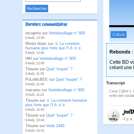
Derniers commentaires
incognito sur
Verbidouillage n° 800
Culture
6 Août, 13:30
Mister blues sur
☺ La connerie
humaine plus forte que l'I.A ☺☺
Rebonds :
6 Août, 12:50
HlH sur
Verbidouillage n° 800
Cette BD v
6 Août, 12:00
créant une 
Titoune sur
Quel "toupet" ?
6 Août, 11:35
PoLoMcBEE sur
Quel "toupet" ?
Transcript
6 Août, 11:34
macareu sur
Verbidouillage n° 800
Case 1:Bird 1: P
6 Août, 11:22
enfin été cond
Titoune sur
☺ La connerie humaine
plus forte que l'I.A ☺☺
6 Août, 10:44
jmf
Titoune sur
Quel "toupet" ?
il y a
6 Août, 10:44
Titoune sur
Verbi 1440
6 Août, 10:41