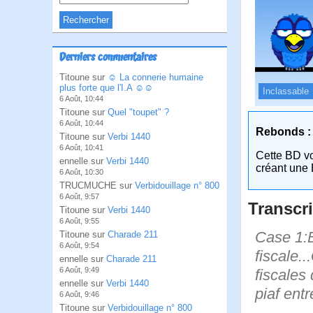
Derniers commentaires
Titoune sur
☺ La connerie humaine
plus forte que l'I.A ☺☺
Inclassable
6 Août, 10:44
Titoune sur
Quel "toupet" ?
6 Août, 10:44
Rebonds :
Titoune sur
Verbi 1440
6 Août, 10:41
Cette BD v
ennelle sur
Verbi 1440
créant une 
6 Août, 10:30
TRUCMUCHE sur
Verbidouillage n° 800
6 Août, 9:57
Transcri
Titoune sur
Verbi 1440
6 Août, 9:55
Case 1:B
Titoune sur
Charade 211
6 Août, 9:54
fiscale..
ennelle sur
Charade 211
6 Août, 9:49
fiscales
ennelle sur
Verbi 1440
piaf ent
6 Août, 9:46
Titoune sur
Verbidouillage n° 800