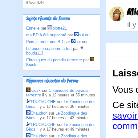
6 Août, 9:44
Mi
Sujets récents du Forum
il 
Ennelle
par
lolotte21
ma BD à été supprimé
par
oui oui
Puis-je créer une BD
par
oui oui
bd encore supprimé à tort
par
boudu113
Chroniques du paradis terrestre
par
Kiosk
Laiss
Réponses récentes du Forum
Vous 
Kiosk
sur
Chroniques du paradis
terrestre
il y a 12 heures et 55 minutes
TRUCMUCHE
sur
Le Zoodingue des
Ce sit
Birds
il y a 17 heures et 36 minutes
savoir
Chaudron
sur
Le Zoodingue des
Birds
il y a 17 heures et 43 minutes
comme
TRUCMUCHE
sur
Le Zoodingue des
Birds
il y a 17 heures et 49 minutes
Chaudron
sur
Le Zoodingue des