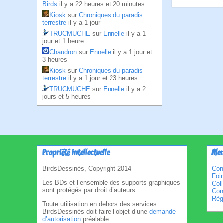
Birds
il y a 22 heures et 20 minutes
Kiosk
sur
Chroniques du paradis
terrestre
il y a 1 jour
TRUCMUCHE
sur
Ennelle
il y a 1
jour et 1 heure
Chaudron
sur
Ennelle
il y a 1 jour et
3 heures
Kiosk
sur
Chroniques du paradis
terrestre
il y a 1 jour et 23 heures
TRUCMUCHE
sur
Ennelle
il y a 2
jours et 5 heures
Propriété intellectuelle
Men
BirdsDessinés, Copyright 2014
Con
Foi
Les BDs et l’ensemble des supports graphiques
Col
sont protégés par droit d’auteurs.
Cond
Règl
Toute utilisation en dehors des services
BirdsDessinés doit faire l’objet d’une
demande
d’autorisation
préalable.