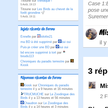
Titoune sur
Véridique !
Case 1:B
5 Août, 19:13
pose une
Titoune sur
Les Birds au chevet de la
forêt girondine
Suremen
5 Août, 19:11
Sujets récents du Forum
Mi
Ennelle
par
lolotte21
il 
ma BD à été supprimé
par
oui oui
Puis-je créer une BD
par
oui oui
bd encore supprimé à tort
par
boudu113
Chroniques du paradis terrestre
par
Kiosk
3 rép
Réponses récentes du Forum
Mi
Kiosk
sur
Chroniques du paradis
terrestre
il y a 9 heures et 16 minutes
TRUCMUCHE
sur
Le Zoodingue des
2 
Birds
il y a 13 heures et 56 minutes
Chaudron
sur
Le Zoodingue des
Birds
il y a 14 heures et 3 minutes