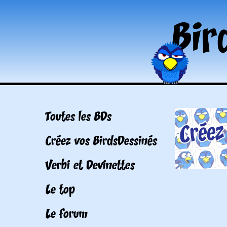
Toutes les BDs
Créez vos BirdsDessinés
Verbi et Devinettes
Le top
Le forum