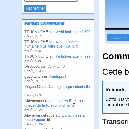
Derniers commentaires
TRUCMUCHE sur
Verbidouillage n° 800
6 Août, 6:57
Inclassable
TRUCMUCHE sur
☺ La connerie
humaine plus forte que l.I.A ☺☺
6 Août, 6:40
Comme
TRUCMUCHE sur
Verbidouillage n° 799
6 Août, 5:14
Wildou91 sur
Verbi 1440
Cette b
5 Août, 23:33
gaveravar sur
Véridique !
5 Août, 21:19
Pégase53 sur
Carte grise présidentielle
Rebonds :
!
5 Août, 19:37
Cette BD v
Alavacomgetepus sur
Les Birds au
créant une 
chevet de la forêt girondine
5 Août, 19:25
Alavacomgetepus sur
BD express à
toute vapeur
Transcri
5 Août, 19:24