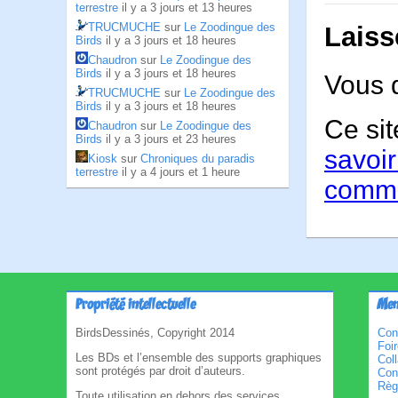
terrestre
il y a 3 jours et 13 heures
TRUCMUCHE
sur
Le Zoodingue des
Laiss
Birds
il y a 3 jours et 18 heures
Chaudron
sur
Le Zoodingue des
Birds
il y a 3 jours et 18 heures
Vous 
TRUCMUCHE
sur
Le Zoodingue des
Birds
il y a 3 jours et 18 heures
Ce sit
Chaudron
sur
Le Zoodingue des
Birds
il y a 3 jours et 23 heures
savoir
Kiosk
sur
Chroniques du paradis
terrestre
il y a 4 jours et 1 heure
comme
Propriété intellectuelle
Men
BirdsDessinés, Copyright 2014
Con
Foi
Les BDs et l’ensemble des supports graphiques
Col
sont protégés par droit d’auteurs.
Cond
Règl
Toute utilisation en dehors des services