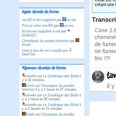
créant une 
Sujets récents du Forum
Transcri
ma BD à été supprimé
par
oui oui
Puis-je créer une BD
par
oui oui
Case 1:Bi
bd encore supprimé à tort
par
boudu113
cheminée 
Chroniques du paradis terrestre
par
de fumer
Kiosk
ne fumero
mise à jour de son compte
par
DomTom
feu !?!
Réponses récentes du Forum
ta
ennelle
sur
Le Zoodingue des Birds
il
y a 42 minutes
il 
Kiosk
sur
Chroniques du paradis
terrestre
il y a 1 heure et 27 minutes
ennelle
sur
Le Zoodingue des Birds
il
y a 1 heure et 38 minutes
ennelle
sur
Le Zoodingue des Birds
il
y a 2 heures et 21 minutes
Kiosk
sur
Chroniques du paradis