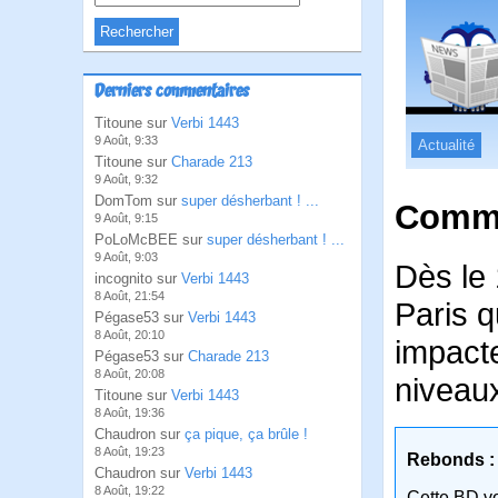
Derniers commentaires
Titoune sur
Verbi 1443
9 Août, 9:33
Actualité
Titoune sur
Charade 213
9 Août, 9:32
DomTom sur
super désherbant ! ...
Comme
9 Août, 9:15
PoLoMcBEE sur
super désherbant ! ...
9 Août, 9:03
Dès le 
incognito sur
Verbi 1443
8 Août, 21:54
Paris q
Pégase53 sur
Verbi 1443
8 Août, 20:10
impacte
Pégase53 sur
Charade 213
8 Août, 20:08
niveaux
Titoune sur
Verbi 1443
8 Août, 19:36
Chaudron sur
ça pique, ça brûle !
8 Août, 19:23
Rebonds :
Chaudron sur
Verbi 1443
8 Août, 19:22
Cette BD v