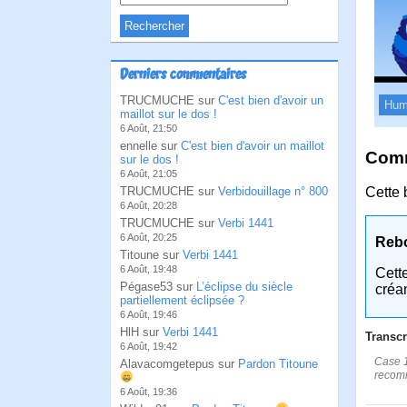
Derniers commentaires
TRUCMUCHE sur
C'est bien d'avoir un
Hum
maillot sur le dos !
6 Août, 21:50
ennelle sur
C'est bien d'avoir un maillot
Comm
sur le dos !
6 Août, 21:05
TRUCMUCHE sur
Verbidouillage n° 800
Cette 
6 Août, 20:28
TRUCMUCHE sur
Verbi 1441
6 Août, 20:25
Reb
Titoune sur
Verbi 1441
6 Août, 19:48
Cett
Pégase53 sur
L’éclipse du siècle
créa
partiellement éclipsée ?
6 Août, 19:46
HlH sur
Verbi 1441
Transcr
6 Août, 19:42
Case 1
Alavacomgetepus sur
Pardon Titoune
recomm
6 Août, 19:36