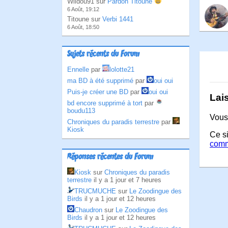
Wildou91 sur
Pardon Titoune
6 Août, 19:12
Titoune sur
Verbi 1441
6 Août, 18:50
Sujets récents du Forum
Ennelle
par
lolotte21
ma BD à été supprimé
par
oui oui
Puis-je créer une BD
par
oui oui
Lai
bd encore supprimé à tort
par
boudu113
Vous
Chroniques du paradis terrestre
par
Kiosk
Ce si
comm
Réponses récentes du Forum
Kiosk
sur
Chroniques du paradis
terrestre
il y a 1 jour et 7 heures
TRUCMUCHE
sur
Le Zoodingue des
Birds
il y a 1 jour et 12 heures
Chaudron
sur
Le Zoodingue des
Birds
il y a 1 jour et 12 heures