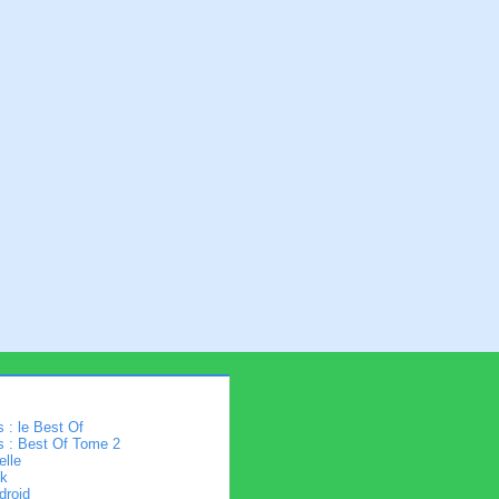
 : le Best Of
s : Best Of Tome 2
elle
k
droid