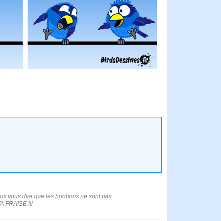
peux vous dire que les bonbons ne sont pas
A FRAISE !!!