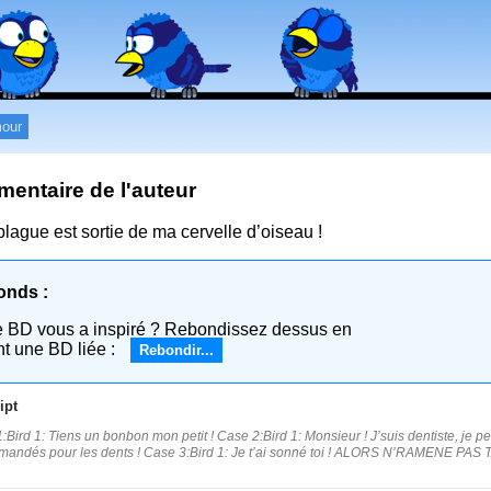
our
entaire de l'auteur
blague est sortie de ma cervelle d’oiseau !
onds :
e BD vous a inspiré ? Rebondissez dessus en
nt une BD liée :
Rebondir...
ipt
:Bird 1: Tiens un bonbon mon petit ! Case 2:Bird 1: Monsieur ! J’suis dentiste, je 
andés pour les dents ! Case 3:Bird 1: Je t’ai sonné toi ! ALORS N’RAMENE PAS T