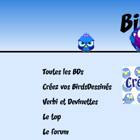
Toutes les BDs
Créez vos BirdsDessinés
Verbi et Devinettes
Le top
Le forum