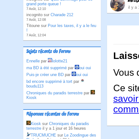
Mist
grand porte queue !
il y a
7 Août, 12:10
incognito sur
Charade 212
7 Août, 12:08
Titoune sur
Pour les taxes, il y a le feu
!
7 Août, 12:04
Sujets récents du Forum
Laiss
Ennelle
par
lolotte21
ma BD à été supprimé
par
oui oui
Vous 
Puis-je créer une BD
par
oui oui
bd encore supprimé à tort
par
Ce sit
boudu113
Chroniques du paradis terrestre
par
savoir
Kiosk
comme
Réponses récentes du Forum
Kiosk
sur
Chroniques du paradis
terrestre
il y a 1 jour et 16 heures
TRUCMUCHE
sur
Le Zoodingue des