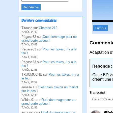
Derniers commentaires
Titoune sur
Charade 212
Humour
7 Août, 14:40
Pégase53 sur
Quel dommage pour ce
grand porte queue !
Commentai
7 Août, 13:47
Pégase53 sur
Pour les taxes, il y a le
Adaptation d’
feu !
7 Août, 13:00
Pégase53 sur
Pour les taxes, il y a le
feu !
Rebonds :
7 Août, 12:58
TRUCMUCHE sur
Pour les taxes, il y a
Cette BD v
le feu !
créant une 
7 Août, 12:57
ennelle sur
C'est bien d'avoir un maillot
sur le dos !
Transcript
7 Août, 12:48
Case 1: Case 2
Wildou91 sur
Quel dommage pour ce
grand porte queue !
7 Août, 12:38
incognito sur
Quel dommage pour ce