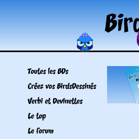
Toutes les BDs
Créez vos BirdsDessinés
Verbi et Devinettes
Le top
Le forum