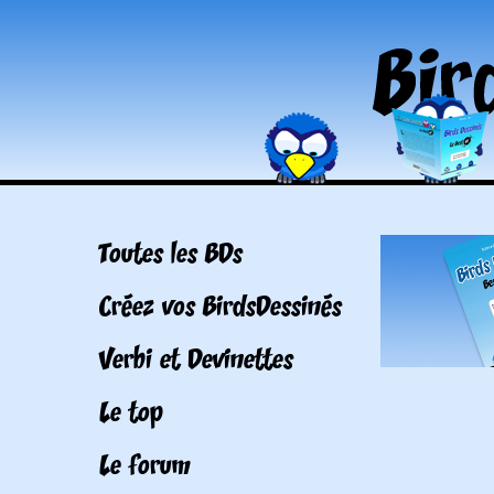
Toutes les BDs
Créez vos BirdsDessinés
Verbi et Devinettes
Le top
Le forum