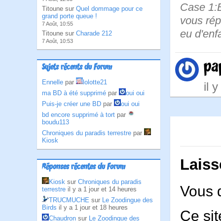
Case 1:B
Titoune sur
Quel dommage pour ce
grand porte queue !
vous rép
7 Août, 10:55
eu d'enf
Titoune sur
Charade 212
7 Août, 10:53
pa
Sujets récents du Forum
Ennelle
par
lolotte21
il 
ma BD à été supprimé
par
oui oui
Puis-je créer une BD
par
oui oui
bd encore supprimé à tort
par
boudu113
Chroniques du paradis terrestre
par
Kiosk
Laiss
Réponses récentes du Forum
Kiosk
sur
Chroniques du paradis
Vous 
terrestre
il y a 1 jour et 14 heures
TRUCMUCHE
sur
Le Zoodingue des
Birds
il y a 1 jour et 18 heures
Ce sit
Chaudron
sur
Le Zoodingue des