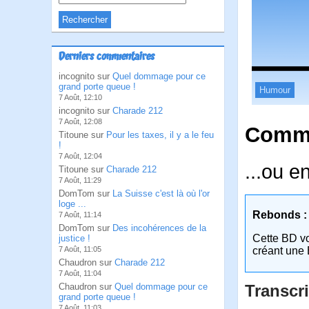
Derniers commentaires
incognito sur
Quel dommage pour ce
grand porte queue !
Humour
7 Août, 12:10
incognito sur
Charade 212
7 Août, 12:08
Comme
Titoune sur
Pour les taxes, il y a le feu
!
7 Août, 12:04
...ou e
Titoune sur
Charade 212
7 Août, 11:29
DomTom sur
La Suisse c'est là où l'or
loge ...
Rebonds :
7 Août, 11:14
DomTom sur
Des incohérences de la
Cette BD v
justice !
7 Août, 11:05
créant une 
Chaudron sur
Charade 212
7 Août, 11:04
Chaudron sur
Quel dommage pour ce
Transcri
grand porte queue !
7 Août, 11:03