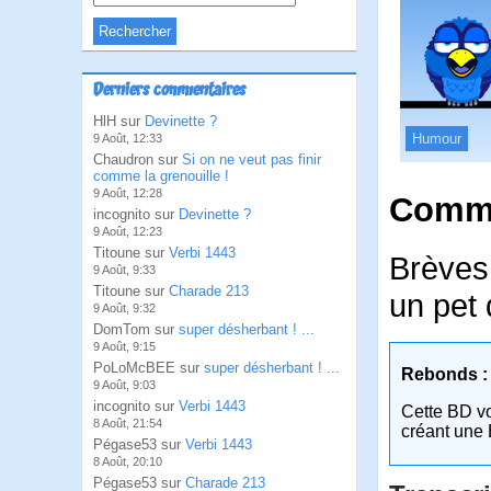
Derniers commentaires
HlH sur
Devinette ?
Humour
9 Août, 12:33
Chaudron sur
Si on ne veut pas finir
comme la grenouille !
9 Août, 12:28
Comme
incognito sur
Devinette ?
9 Août, 12:23
Titoune sur
Verbi 1443
Brèves 
9 Août, 9:33
Titoune sur
Charade 213
un pet 
9 Août, 9:32
DomTom sur
super désherbant ! ...
9 Août, 9:15
PoLoMcBEE sur
super désherbant ! ...
Rebonds :
9 Août, 9:03
incognito sur
Verbi 1443
Cette BD v
8 Août, 21:54
créant une 
Pégase53 sur
Verbi 1443
8 Août, 20:10
Pégase53 sur
Charade 213