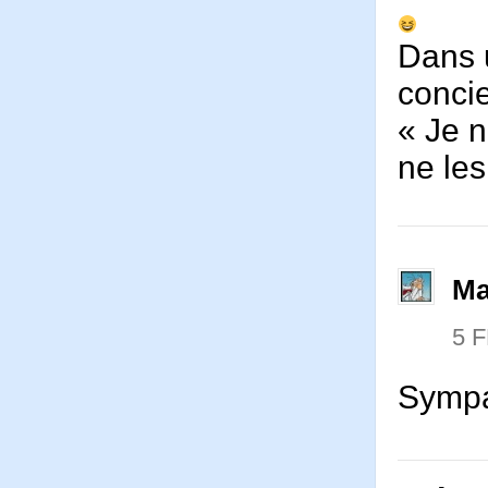
Dans u
concie
« Je 
ne les
Ma
5 
Sympa