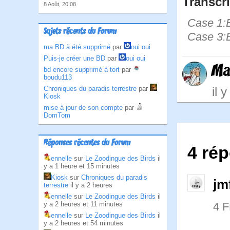
Transcri
8 Août, 20:08
Case 1:B
Sujets récents du Forum
Case 3:B
ma BD à été supprimé
par
oui oui
Puis-je créer une BD
par
oui oui
Ma
bd encore supprimé à tort
par
boudu113
Chroniques du paradis terrestre
par
il 
Kiosk
mise à jour de son compte
par
DomTom
Réponses récentes du Forum
4 ré
ennelle
sur
Le Zoodingue des Birds
il
y a 1 heure et 15 minutes
Kiosk
sur
Chroniques du paradis
jm
terrestre
il y a 2 heures
ennelle
sur
Le Zoodingue des Birds
il
y a 2 heures et 11 minutes
4 
ennelle
sur
Le Zoodingue des Birds
il
y a 2 heures et 54 minutes